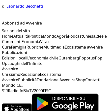
di
Leonardo Becchetti
Abbonati ad Avvenire
Sezioni del sito
Home
Attualità
Politica
Mondo
Agorà
Podcast
Chiesa
Idee e
Commenti
Economia
Vita e
Cura
Famiglia
Rubriche
Multimedia
Ecosistema avvenire
Pubblicazioni
Edizioni locali
L'economia civile
Gutenberg
Popotus
Pop
Up
Luoghi dell'Infinito
Avvenire
Chi siamo
Redazione
Ecosistema
Avvenire
Pubblicità
Fondazione Avvenire
Shop
Contatti
Mondo CEI
SIR
Radio InBlu
TV2000
FISC