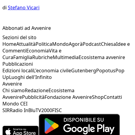
di
Stefano Vicari
Abbonati ad Avvenire
Sezioni del sito
Home
Attualità
Politica
Mondo
Agorà
Podcast
Chiesa
Idee e
Commenti
Economia
Vita e
Cura
Famiglia
Rubriche
Multimedia
Ecosistema avvenire
Pubblicazioni
Edizioni locali
L'economia civile
Gutenberg
Popotus
Pop
Up
Luoghi dell'Infinito
Avvenire
Chi siamo
Redazione
Ecosistema
Avvenire
Pubblicità
Fondazione Avvenire
Shop
Contatti
Mondo CEI
SIR
Radio InBlu
TV2000
FISC