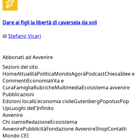
Dare ai figli la libertà di cavarsela da soli
di
Stefano Vicari
Abbonati ad Avvenire
Sezioni del sito
Home
Attualità
Politica
Mondo
Agorà
Podcast
Chiesa
Idee e
Commenti
Economia
Vita e
Cura
Famiglia
Rubriche
Multimedia
Ecosistema avvenire
Pubblicazioni
Edizioni locali
L'economia civile
Gutenberg
Popotus
Pop
Up
Luoghi dell'Infinito
Avvenire
Chi siamo
Redazione
Ecosistema
Avvenire
Pubblicità
Fondazione Avvenire
Shop
Contatti
Mondo CEI