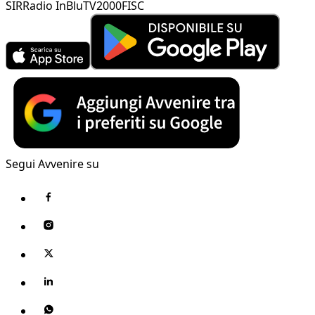
SIR
Radio InBlu
TV2000
FISC
Segui Avvenire su