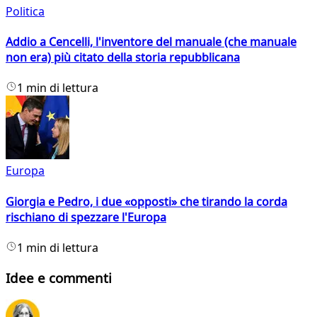
Politica
Addio a Cencelli, l'inventore del manuale (che manuale
non era) più citato della storia repubblicana
1 min di lettura
Europa
Giorgia e Pedro, i due «opposti» che tirando la corda
rischiano di spezzare l'Europa
1 min di lettura
Idee e commenti