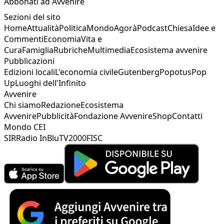
Abbonati ad Avvenire
Sezioni del sito
Home
Attualità
Politica
Mondo
Agorà
Podcast
Chiesa
Idee e
Commenti
Economia
Vita e
Cura
Famiglia
Rubriche
Multimedia
Ecosistema avvenire
Pubblicazioni
Edizioni locali
L'economia civile
Gutenberg
Popotus
Pop
Up
Luoghi dell'Infinito
Avvenire
Chi siamo
Redazione
Ecosistema
Avvenire
Pubblicità
Fondazione Avvenire
Shop
Contatti
Mondo CEI
SIR
Radio InBlu
TV2000
FISC