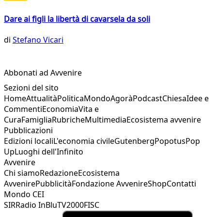
Dare ai figli la libertà di cavarsela da soli
di
Stefano Vicari
Abbonati ad Avvenire
Sezioni del sito
Home
Attualità
Politica
Mondo
Agorà
Podcast
Chiesa
Idee e
Commenti
Economia
Vita e
Cura
Famiglia
Rubriche
Multimedia
Ecosistema avvenire
Pubblicazioni
Edizioni locali
L'economia civile
Gutenberg
Popotus
Pop
Up
Luoghi dell'Infinito
Avvenire
Chi siamo
Redazione
Ecosistema
Avvenire
Pubblicità
Fondazione Avvenire
Shop
Contatti
Mondo CEI
SIR
Radio InBlu
TV2000
FISC