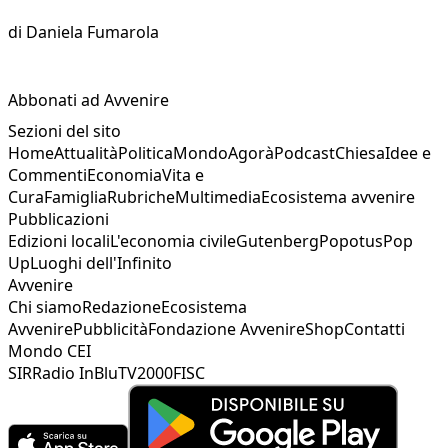
di
Daniela Fumarola
Abbonati ad Avvenire
Sezioni del sito
Home
Attualità
Politica
Mondo
Agorà
Podcast
Chiesa
Idee e
Commenti
Economia
Vita e
Cura
Famiglia
Rubriche
Multimedia
Ecosistema avvenire
Pubblicazioni
Edizioni locali
L'economia civile
Gutenberg
Popotus
Pop
Up
Luoghi dell'Infinito
Avvenire
Chi siamo
Redazione
Ecosistema
Avvenire
Pubblicità
Fondazione Avvenire
Shop
Contatti
Mondo CEI
SIR
Radio InBlu
TV2000
FISC