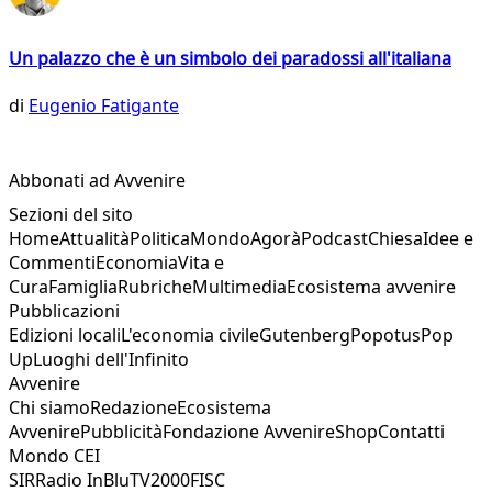
Un palazzo che è un simbolo dei paradossi all'italiana
di
Eugenio Fatigante
Abbonati ad Avvenire
Sezioni del sito
Home
Attualità
Politica
Mondo
Agorà
Podcast
Chiesa
Idee e
Commenti
Economia
Vita e
Cura
Famiglia
Rubriche
Multimedia
Ecosistema avvenire
Pubblicazioni
Edizioni locali
L'economia civile
Gutenberg
Popotus
Pop
Up
Luoghi dell'Infinito
Avvenire
Chi siamo
Redazione
Ecosistema
Avvenire
Pubblicità
Fondazione Avvenire
Shop
Contatti
Mondo CEI
SIR
Radio InBlu
TV2000
FISC