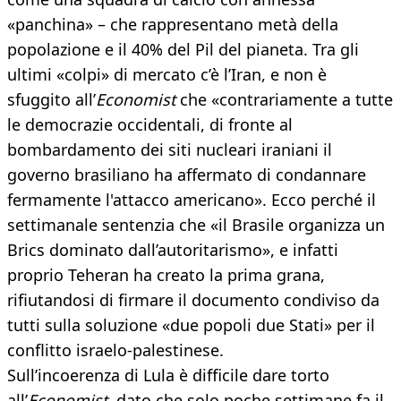
«panchina» – che rappresentano metà della
popolazione e il 40% del Pil del pianeta. Tra gli
ultimi «colpi» di mercato c’è l’Iran, e non è
sfuggito all’
Economist
che «contrariamente a tutte
le democrazie occidentali, di fronte al
bombardamento dei siti nucleari iraniani il
governo brasiliano ha affermato di condannare
fermamente l'attacco americano». Ecco perché il
settimanale sentenzia che «il Brasile organizza un
Brics dominato dall’autoritarismo», e infatti
proprio Teheran ha creato la prima grana,
rifiutandosi di firmare il documento condiviso da
tutti sulla soluzione «due popoli due Stati» per il
conflitto israelo-palestinese.
Sull’incoerenza di Lula è difficile dare torto
all’
Economist
, dato che solo poche settimane fa il