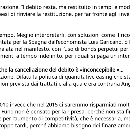
razione. Il debito resta, ma restituito in tempi e mod
si di rinviare la restituzione, per far fronte agli inve
mpo. Meglio interpretarli, con soluzioni come il ricor
tata per la Spagna dall’economista Luis Garicano, o l’
lata nel manifesto, con l’uso di bonds perpetui per n
imenti a tempo indefinito, per i quali si paga un inte
che la cancellazione del debito è «inconcepibile »…
zione. Difatti la politica di quantitative easing che s
n prevista dai trattati e alla quale era contraria Ange
010 invece che nel 2015 ci saremmo risparmiati molta
 Fund non è pensato per la ripresa, perché non sta f
ne per l’aumento di competitività, che è necessaria, ma
troppo tardi, perché abbiamo bisogno dei finanziamen