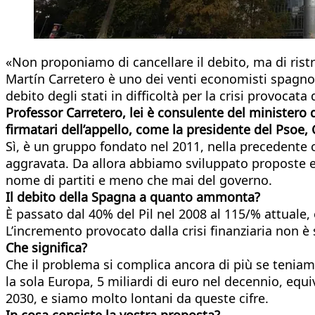
«Non proponiamo di cancellare il debito, ma di ristru
Martín Carretero è uno dei venti economisti spagnoli 
debito degli stati in difficoltà per la crisi provocata
Professor Carretero, lei è consulente del ministero 
firmatari dell’appello, come la presidente del Psoe
Sì, è un gruppo fondato nel 2011, nella precedente cr
aggravata. Da allora abbiamo sviluppato proposte e
nome di partiti e meno che mai del governo.
Il debito della Spagna a quanto
ammonta?
È passato dal 40% del Pil nel 2008 al 115/% attuale
L’incremento provocato dalla crisi finanziaria non è s
Che significa?
Che il problema si complica ancora di più se teniamo c
la sola Europa, 5 miliardi di euro nel decennio, equi
2030, e siamo molto lontani da queste cifre.
In cosa consiste la vostra proposta?