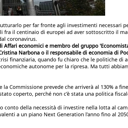
tturarlo per far fronte agli investimenti necessari pe
fra il centinaio di europei ad aver sottoscritto il man
 dal coronavirus.
di Affari economici e membro del gruppo 'Economistas 
, Cristina Narbona o il responsabile di economia di 
isi finanziaria, quando fu chiaro che le politiche di 
conomiche autonome per la ripresa. Ma tutti abbiamo 
, e la Commissione prevede che arriverà al 130% a fin
tato coperto, perché non c’è stata una politica fiscale
onto della necessità di investire nella lotta al cambi
valenti a un piano Next Generation l’anno fino al 2050.