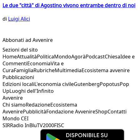
Le due "città" di Agostino vivono entrambe dentro di noi
di
Luigi Alici
Abbonati ad Avvenire
Sezioni del sito
Home
Attualità
Politica
Mondo
Agorà
Podcast
Chiesa
Idee e
Commenti
Economia
Vita e
Cura
Famiglia
Rubriche
Multimedia
Ecosistema avvenire
Pubblicazioni
Edizioni locali
L'economia civile
Gutenberg
Popotus
Pop
Up
Luoghi dell'Infinito
Avvenire
Chi siamo
Redazione
Ecosistema
Avvenire
Pubblicità
Fondazione Avvenire
Shop
Contatti
Mondo CEI
SIR
Radio InBlu
TV2000
FISC