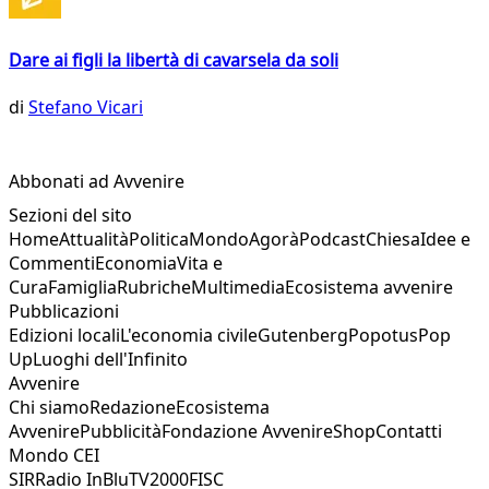
Dare ai figli la libertà di cavarsela da soli
di
Stefano Vicari
Abbonati ad Avvenire
Sezioni del sito
Home
Attualità
Politica
Mondo
Agorà
Podcast
Chiesa
Idee e
Commenti
Economia
Vita e
Cura
Famiglia
Rubriche
Multimedia
Ecosistema avvenire
Pubblicazioni
Edizioni locali
L'economia civile
Gutenberg
Popotus
Pop
Up
Luoghi dell'Infinito
Avvenire
Chi siamo
Redazione
Ecosistema
Avvenire
Pubblicità
Fondazione Avvenire
Shop
Contatti
Mondo CEI
SIR
Radio InBlu
TV2000
FISC