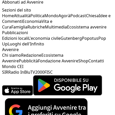
Abbonati ad Avvenire
Sezioni del sito
Home
Attualità
Politica
Mondo
Agorà
Podcast
Chiesa
Idee e
Commenti
Economia
Vita e
Cura
Famiglia
Rubriche
Multimedia
Ecosistema avvenire
Pubblicazioni
Edizioni locali
L'economia civile
Gutenberg
Popotus
Pop
Up
Luoghi dell'Infinito
Avvenire
Chi siamo
Redazione
Ecosistema
Avvenire
Pubblicità
Fondazione Avvenire
Shop
Contatti
Mondo CEI
SIR
Radio InBlu
TV2000
FISC