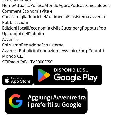
Home
Attualità
Politica
Mondo
Agorà
Podcast
Chiesa
Idee e
Commenti
Economia
Vita e
Cura
Famiglia
Rubriche
Multimedia
Ecosistema avvenire
Pubblicazioni
Edizioni locali
L'economia civile
Gutenberg
Popotus
Pop
Up
Luoghi dell'Infinito
Avvenire
Chi siamo
Redazione
Ecosistema
Avvenire
Pubblicità
Fondazione Avvenire
Shop
Contatti
Mondo CEI
SIR
Radio InBlu
TV2000
FISC