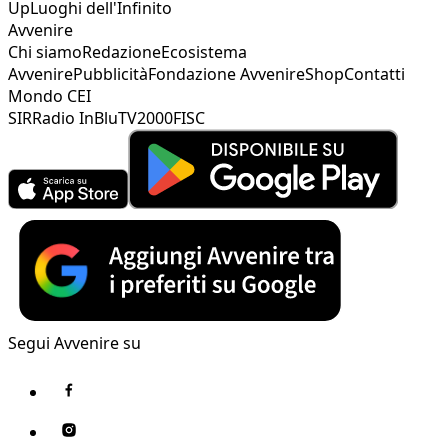
Up
Luoghi dell'Infinito
Avvenire
Chi siamo
Redazione
Ecosistema
Avvenire
Pubblicità
Fondazione Avvenire
Shop
Contatti
Mondo CEI
SIR
Radio InBlu
TV2000
FISC
Segui Avvenire su