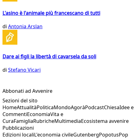
L'asino è l'animale più francescano di tutti
di
Antonia Arslan
Dare ai figli la libertà di cavarsela da soli
di
Stefano Vicari
Abbonati ad Avvenire
Sezioni del sito
Home
Attualità
Politica
Mondo
Agorà
Podcast
Chiesa
Idee e
Commenti
Economia
Vita e
Cura
Famiglia
Rubriche
Multimedia
Ecosistema avvenire
Pubblicazioni
Edizioni locali
L'economia civile
Gutenberg
Popotus
Pop