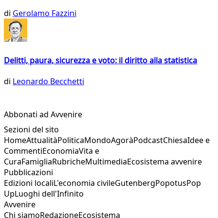
di
Gerolamo Fazzini
Delitti, paura, sicurezza e voto: il diritto alla statistica
di
Leonardo Becchetti
Abbonati ad Avvenire
Sezioni del sito
Home
Attualità
Politica
Mondo
Agorà
Podcast
Chiesa
Idee e
Commenti
Economia
Vita e
Cura
Famiglia
Rubriche
Multimedia
Ecosistema avvenire
Pubblicazioni
Edizioni locali
L'economia civile
Gutenberg
Popotus
Pop
Up
Luoghi dell'Infinito
Avvenire
Chi siamo
Redazione
Ecosistema