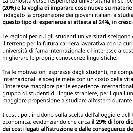
La curiosità verso l’esperienza universitaria in sé, 
(20%) e la voglia di imparare cose nuove su materie
indagato la propensione dei giovani italiani a studi
questo tipo di esperienze si attesta al 24%, in cresci
Le ragioni per cui gli studenti universitari scelgon
il terreno per la futura carriera lavorativa con la cu
università di fama internazionale e l’interesse a cos
migliorare le proprie conoscenze linguistiche.
Tra le motivazioni espresse dagli studenti, ne com
internazionali e sceglie mete con un costo della vita 
L’interesse maggiore per le esperienze internazionali
gruppo di studenti di lingue straniere, per i quali u
maggiore propensione a studiare all’estero durante i
I costi, poi, incidono sulla scelta dell'alloggio e de
economica, evidenziando che circa
il 29% di loro di
dei costi legati all’istruzione e dalle conseguenze de