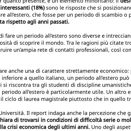
per quanto presente, è un elemento minoritario: il
desi
 interessanti (18%)
sono le risposte che si posizionano
are all’estero, che fosse per un periodo di scambio o
ta rispetto agli anni passati.
o di fare un periodo all’estero sono diverse e intrecc
riosità di scoprire il mondo. Tra le ragioni più citate 
truire un’ampia rete di contatti professionali, così co
pare anche una di carattere strettamente economico: 
inferiore a quello italiano, un periodo all’estero può i
 si riscontra tra gli studenti di discipline umanistic
n periodo all’estero è particolarmente utile. Un altr
l ciclo di laurea magistrale piuttosto che in quello t
ll’Università. Il report indaga anche la percezione che
chiara di trovarsi in condizioni di difficoltà serie o
lla crisi economica degli ultimi anni.
Uno degli aspett