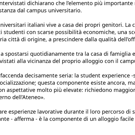
 intervistati dichiarano che l’elemento più importante
distanza dal campus universitario.
iversitari italiani vive a casa dei propri genitori. La 
olti studenti con scarse possibilità economiche, una s
ria città di origine, a prescindere dalla qualità dell’of
 spostarsi quotidianamente tra la casa di famiglia e 
rvistati alla vicinanza del proprio alloggio con il camp
na faccenda decisamente seria: la student experience -
di socializzazione; questa componente esiste ancora,
on aspettative molto più elevate: richiedono maggiore 
terno dell’Ateneo».
are esperienze lavorative durante il loro percorso di s
ante - afferma - è la componente di un alloggio facil