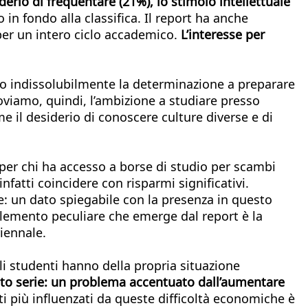
derio di frequentare (21%), lo stimolo intellettuale
 in fondo alla classifica. Il report ha anche
 per un intero ciclo accademico.
L’interesse per
iano indissolubilmente la determinazione a preparare
troviamo, quindi, l’ambizione a studiare presso
me il desiderio di conoscere culture diverse e di
per chi ha accesso a borse di studio per scambi
nfatti coincidere con risparmi significativi.
he: un dato spiegabile con la presenza in questo
o elemento peculiare che emerge dal report è la
riennale.
 gli studenti hanno della propria situazione
 molto serie: un problema accentuato dall’aumentare
i più influenzati da queste difficoltà economiche è