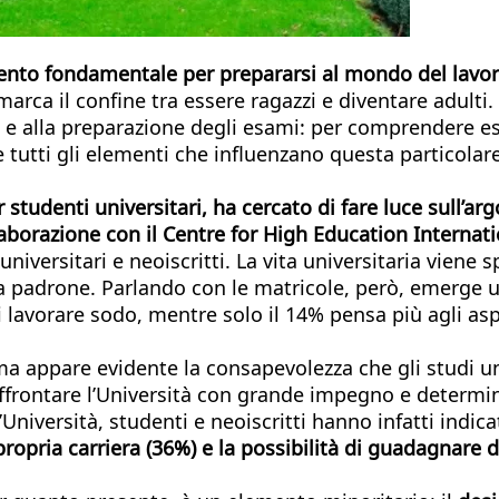
mento fondamentale per prepararsi al mondo del lavor
marca il confine tra essere ragazzi e diventare adulti.
i e alla preparazione degli esami: per comprendere e
tutti gli elementi che influenzano questa particolare 
per studenti universitari, ha cercato di fare luce sull
aborazione con il Centre for High Education Internati
universitari e neoiscritti. La vita universitaria viene 
da padrone. Parlando con le matricole, però, emerge 
 di lavorare sodo, mentre solo il 14% pensa più agli asp
 ma appare evidente la consapevolezza che gli studi u
ffrontare l’Università con grande impegno e determinaz
l’Università, studenti e neoiscritti hanno infatti indic
propria carriera (36%) e la possibilità di guadagnare d