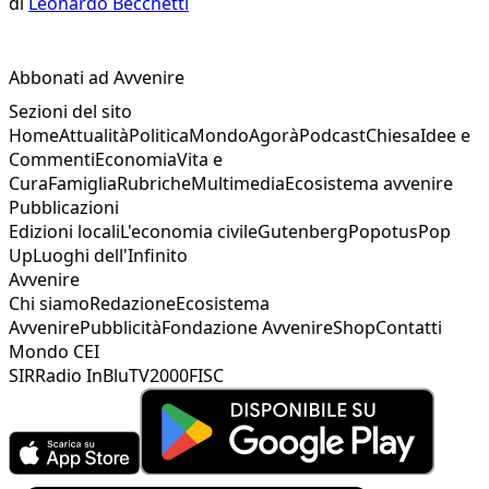
di
Leonardo Becchetti
Abbonati ad Avvenire
Sezioni del sito
Home
Attualità
Politica
Mondo
Agorà
Podcast
Chiesa
Idee e
Commenti
Economia
Vita e
Cura
Famiglia
Rubriche
Multimedia
Ecosistema avvenire
Pubblicazioni
Edizioni locali
L'economia civile
Gutenberg
Popotus
Pop
Up
Luoghi dell'Infinito
Avvenire
Chi siamo
Redazione
Ecosistema
Avvenire
Pubblicità
Fondazione Avvenire
Shop
Contatti
Mondo CEI
SIR
Radio InBlu
TV2000
FISC