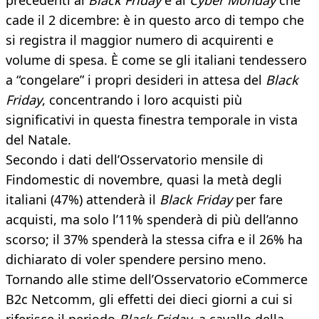
precedenti al
Black Friday
e al
Cyber Monday
che
cade il 2 dicembre: è in questo arco di tempo che
si registra il maggior numero di acquirenti e
volume di spesa. È come se gli italiani tendessero
a “congelare” i propri desideri in attesa del
Black
Friday
, concentrando i loro acquisti più
significativi in questa finestra temporale in vista
del Natale.
Secondo i dati dell’Osservatorio mensile di
Findomestic di novembre, quasi la metà degli
italiani (47%) attenderà il
Black Friday
per fare
acquisti, ma solo l’11% spenderà di più dell’anno
scorso; il 37% spenderà la stessa cifra e il 26% ha
dichiarato di voler spendere persino meno.
Tornando alle stime dell’Osservatorio eCommerce
B2c Netcomm, gli effetti dei dieci giorni a cui si