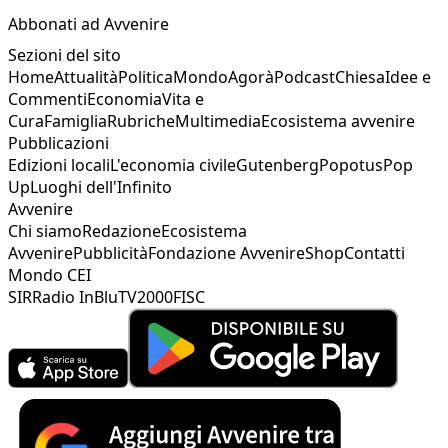
Abbonati ad Avvenire
Sezioni del sito
Home
Attualità
Politica
Mondo
Agorà
Podcast
Chiesa
Idee e
Commenti
Economia
Vita e
Cura
Famiglia
Rubriche
Multimedia
Ecosistema avvenire
Pubblicazioni
Edizioni locali
L'economia civile
Gutenberg
Popotus
Pop
Up
Luoghi dell'Infinito
Avvenire
Chi siamo
Redazione
Ecosistema
Avvenire
Pubblicità
Fondazione Avvenire
Shop
Contatti
Mondo CEI
SIR
Radio InBlu
TV2000
FISC