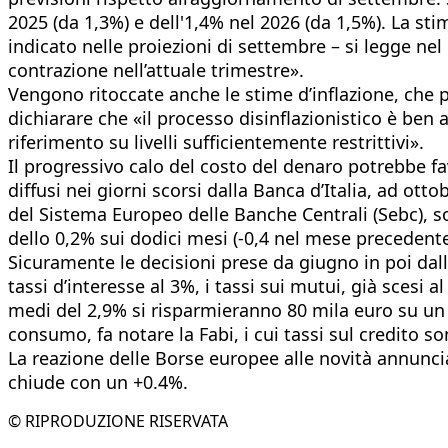
2025 (da 1,3%) e dell'1,4% nel 2026 (da 1,5%). La st
indicato nelle proiezioni di settembre – si legge ne
contrazione nell’attuale trimestre».
Vengono ritoccate anche le stime d’inflazione, che 
dichiarare che «il processo disinflazionistico è ben
riferimento su livelli sufficientemente restrittivi».
Il progressivo calo del costo del denaro potrebbe fav
diffusi nei giorni scorsi dalla Banca d’Italia, ad ott
del Sistema Europeo delle Banche Centrali (Sebc), son
dello 0,2% sui dodici mesi (-0,4 nel mese precedente
Sicuramente le decisioni prese da giugno in poi dal
tassi d’interesse al 3%, i tassi sui mutui, già scesi 
medi del 2,9% si risparmieranno 80 mila euro su un p
consumo, fa notare la Fabi, i cui tassi sul credito s
La reazione delle Borse europee alle novità annuncia
chiude con un +0.4%.
© RIPRODUZIONE RISERVATA