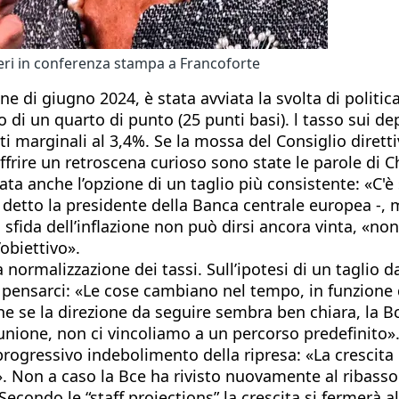
ieri in conferenza stampa a Francoforte
ne di giugno 2024, è stata avviata la svolta di politi
 di un quarto di punto (25 punti basi). l tasso sui dep
iti marginali al 3,4%. Se la mossa del Consiglio dirett
offrire un retroscena curioso sono state le parole di
ta anche l’opzione di un taglio più consistente: «C'è
detto la presidente della Banca centrale europea -, m
a sfida dell’inflazione non può dirsi ancora vinta, 
obiettivo».
ormalizzazione dei tassi. Sull’ipotesi di un taglio d
 pensarci: «Le cose cambiano nel tempo, in funzione d
e se la direzione da seguire sembra ben chiara, la B
riunione, non ci vincoliamo a un percorso predefinito»
progressivo indebolimento della ripresa: «La crescita 
to». Non a caso la Bce ha rivisto nuovamente al ribas
econdo le “staff projections” la crescita si fermerà a