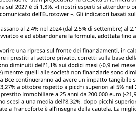
ima sul 2027 è di 1,3%. «I nostri esperti si attendono
l comunicato dell’Eurotower –. Gli indicatori basati s
passano al 2,4% nel 2024 (dal 2,5% di settembre) al 2
 avviato» e ad abbandonare la formula, adottata fino a
orire una ripresa sul fronte dei finanziamenti, in calo
obre i prestiti al settore privato, corretti sulla base
o diminuiti dell'1,1% sui dodici mesi (-0,9 nel mese pr
) mentre quelli alle società non finanziarie sono dimi
la Bce continueranno ad avere un impatto tangibile su
al 3,27% a ottobre rispetto a picchi superiori al 5% ne
restito immobiliare a 25 anni da 200.000 euro (-21,9%)
ono scesi a una media dell'8,32%, dopo picchi superior
te a Francoforte è all’insegna della cautela. La migli