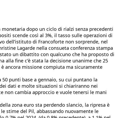
ca monetaria dopo un ciclo di rialzi senza precedenti
ositi scende così al 3%, il tasso sulle operazioni di
ivo dell’istituto di Francoforte non sorprende, nel
 Christine Lagarde nella consueta conferenza stampa
 stato un dibattito con qualcuno che ha proposto di
a alla fine c'è stata la decisione unanime che 25
«non è ancora missione compiuta ma sicuramente
a 50 punti base a gennaio, su cui puntano la
ei dati e molte situazioni si chiariranno nei
ce non cambia approccio e vuole tenersi le mani
.
della zona euro sta perdendo slancio, la ripresa è
so le stime del Pil, abbassando nuovamente le
llo 0,7% nel 2024, (da 0,8% precedente), a 1,1% nel