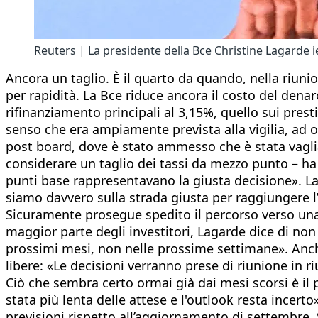
Reuters | La presidente della Bce Christine Lagarde 
Ancora un taglio. È il quarto da quando, nella riunio
per rapidità. La Bce riduce ancora il costo del denaro
rifinanziamento principali al 3,15%, quello sui prest
senso che era ampiamente prevista alla vigilia, ad 
post board, dove è stato ammesso che è stata vaglia
considerare un taglio dei tassi da mezzo punto – ha 
punti base rappresentavano la giusta decisione». L
siamo davvero sulla strada giusta per raggiungere l’
Sicuramente prosegue spedito il percorso verso una n
maggior parte degli investitori, Lagarde dice di non
prossimi mesi, non nelle prossime settimane». Anch
libere: «Le decisioni verranno prese di riunione in 
Ciò che sembra certo ormai già dai mesi scorsi è il 
stata più lenta delle attese e l'outlook resta incer
previsioni rispetto all’aggiornamento di settembre. S