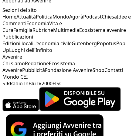
Abbonati ad Avvenire
Sezioni del sito
Home
Attualità
Politica
Mondo
Agorà
Podcast
Chiesa
Idee e
Commenti
Economia
Vita e
Cura
Famiglia
Rubriche
Multimedia
Ecosistema avvenire
Pubblicazioni
Edizioni locali
L'economia civile
Gutenberg
Popotus
Pop
Up
Luoghi dell'Infinito
Avvenire
Chi siamo
Redazione
Ecosistema
Avvenire
Pubblicità
Fondazione Avvenire
Shop
Contatti
Mondo CEI
SIR
Radio InBlu
TV2000
FISC