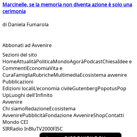
Marcinelle, se la memoria non diventa azione è solo una
cerimonia
di
Daniela Fumarola
Abbonati ad Avvenire
Sezioni del sito
Home
Attualità
Politica
Mondo
Agorà
Podcast
Chiesa
Idee e
Commenti
Economia
Vita e
Cura
Famiglia
Rubriche
Multimedia
Ecosistema avvenire
Pubblicazioni
Edizioni locali
L'economia civile
Gutenberg
Popotus
Pop
Up
Luoghi dell'Infinito
Avvenire
Chi siamo
Redazione
Ecosistema
Avvenire
Pubblicità
Fondazione Avvenire
Shop
Contatti
Mondo CEI
SIR
Radio InBlu
TV2000
FISC