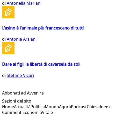
di
Antonella Mariani
L'asino è l'animale più francescano di tutti
di
Antonia Arslan
Dare ai figli la libertà di cavarsela da soli
di
Stefano Vicari
Abbonati ad Avvenire
Sezioni del sito
Home
Attualità
Politica
Mondo
Agorà
Podcast
Chiesa
Idee e
Commenti
Economia
Vita e