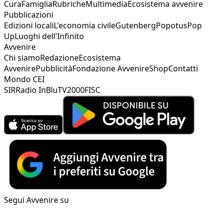
Cura
Famiglia
Rubriche
Multimedia
Ecosistema avvenire
Pubblicazioni
Edizioni locali
L'economia civile
Gutenberg
Popotus
Pop
Up
Luoghi dell'Infinito
Avvenire
Chi siamo
Redazione
Ecosistema
Avvenire
Pubblicità
Fondazione Avvenire
Shop
Contatti
Mondo CEI
SIR
Radio InBlu
TV2000
FISC
Segui Avvenire su