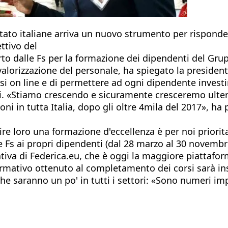
Stato italiane arriva un nuovo strumento per risponder
ttivo del
rto dalle Fs per la formazione dei dipendenti del Gru
a valorizzazione del personale, ha spiegato la presiden
i on line e di permettere ad ogni dipendente investir
ni. «Stiamo crescendo e sicuramente cresceremo ulter
ni in tutta Italia, dopo gli oltre 4mila del 2017», ha 
ire loro una formazione d'eccellenza è per noi priorit
e Fs ai propri dipendenti (dal 28 marzo al 30 novembr
ativa di Federica.eu, che è oggi la maggiore piattafo
formativo ottenuto al completamento dei corsi sarà in
che saranno un po' in tutti i settori: «Sono numeri i