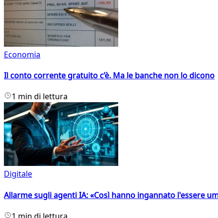
Economia
Il conto corrente gratuito c’è. Ma le banche non lo dicono
1 min di lettura
Digitale
Allarme sugli agenti IA: «Così hanno ingannato l'essere 
1 min di lettura