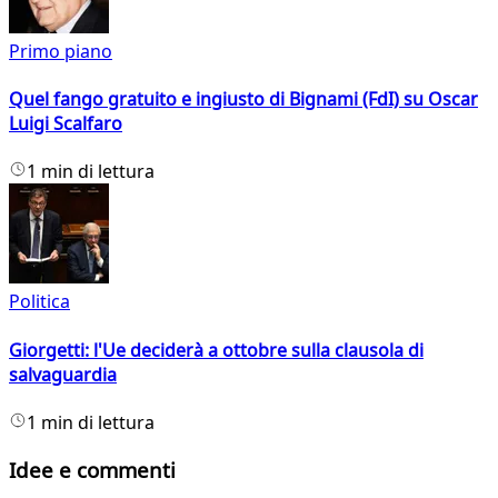
Primo piano
Quel fango gratuito e ingiusto di Bignami (FdI) su Oscar
Luigi Scalfaro
1 min di lettura
Politica
Giorgetti: l'Ue deciderà a ottobre sulla clausola di
salvaguardia
1 min di lettura
Idee e commenti