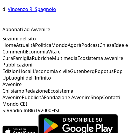
di
Vincenzo R. Spagnolo
Abbonati ad Avvenire
Sezioni del sito
Home
Attualità
Politica
Mondo
Agorà
Podcast
Chiesa
Idee e
Commenti
Economia
Vita e
Cura
Famiglia
Rubriche
Multimedia
Ecosistema avvenire
Pubblicazioni
Edizioni locali
L'economia civile
Gutenberg
Popotus
Pop
Up
Luoghi dell'Infinito
Avvenire
Chi siamo
Redazione
Ecosistema
Avvenire
Pubblicità
Fondazione Avvenire
Shop
Contatti
Mondo CEI
SIR
Radio InBlu
TV2000
FISC