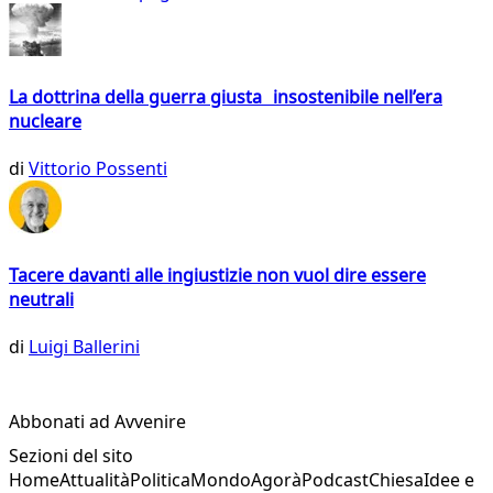
La dottrina della guerra giusta insostenibile nell’era
nucleare
di
Vittorio Possenti
Tacere davanti alle ingiustizie non vuol dire essere
neutrali
di
Luigi Ballerini
Abbonati ad Avvenire
Sezioni del sito
Home
Attualità
Politica
Mondo
Agorà
Podcast
Chiesa
Idee e