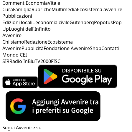
Commenti
Economia
Vita e
Cura
Famiglia
Rubriche
Multimedia
Ecosistema avvenire
Pubblicazioni
Edizioni locali
L'economia civile
Gutenberg
Popotus
Pop
Up
Luoghi dell'Infinito
Avvenire
Chi siamo
Redazione
Ecosistema
Avvenire
Pubblicità
Fondazione Avvenire
Shop
Contatti
Mondo CEI
SIR
Radio InBlu
TV2000
FISC
Segui Avvenire su