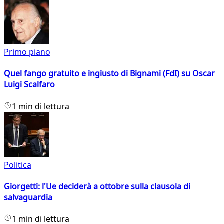
Primo piano
Quel fango gratuito e ingiusto di Bignami (FdI) su Oscar
Luigi Scalfaro
1 min di lettura
Politica
Giorgetti: l'Ue deciderà a ottobre sulla clausola di
salvaguardia
1 min di lettura