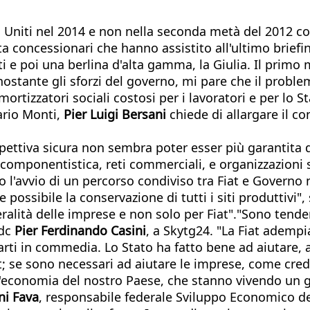
 Uniti nel 2014 e non nella seconda metà del 2012 com
ta concessionari che hanno assistito all'ultimo briefing
i e poi una berlina d'alta gamma, la Giulia. Il primo m
onostante gli sforzi del governo, mi pare che il proble
rtizzatori sociali costosi per i lavoratori e per lo S
ario Monti,
Pier Luigi Bersani
chiede di allargare il co
spettiva sicura non sembra poter esser più garantita d
 componentistica, reti commerciali, e organizzazioni s
o l'avvio di un percorso condiviso tra Fiat e Governo 
 possibile la conservazione di tutti i siti produttivi",
ralità delle imprese e non solo per Fiat"."Sono tende
Udc
Pier Ferdinando Casini
, a Skytg24. "La Fiat ademp
 parti in commedia. Lo Stato ha fatto bene ad aiutare, 
t; se sono necessari ad aiutare le imprese, come credi
'economia del nostro Paese, che stanno vivendo un g
i Fava
, responsabile federale Sviluppo Economico del