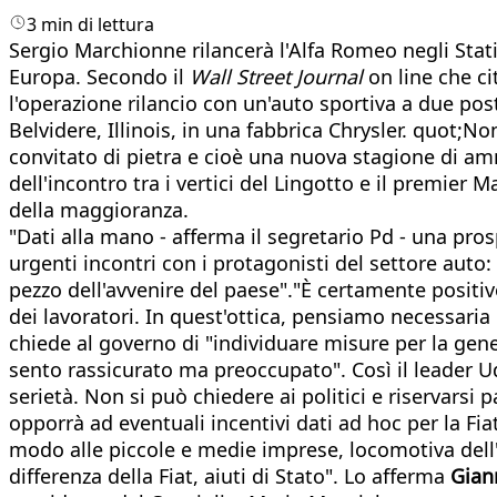
3 min di lettura
Sergio Marchionne rilancerà l'Alfa Romeo negli Stati
Europa. Secondo il
Wall Street Journal
on line che ci
l'operazione rilancio con un'auto sportiva a due post
Belvidere, Illinois, in una fabbrica Chrysler. quot;N
convitato di pietra e cioè una nuova stagione di ammo
dell'incontro tra i vertici del Lingotto e il premier M
della maggioranza.
"Dati alla mano - afferma il segretario Pd - una pro
urgenti incontri con i protagonisti del settore auto:
pezzo dell'avvenire del paese"."È certamente positiv
dei lavoratori. In quest'ottica, pensiamo necessaria e
chiede al governo di "individuare misure per la gene
sento rassicurato ma preoccupato". Così il leader 
serietà. Non si può chiedere ai politici e riservarsi
opporrà ad eventuali incentivi dati ad hoc per la Fia
modo alle piccole e medie imprese, locomotiva dell
differenza della Fiat, aiuti di Stato". Lo afferma
Giann