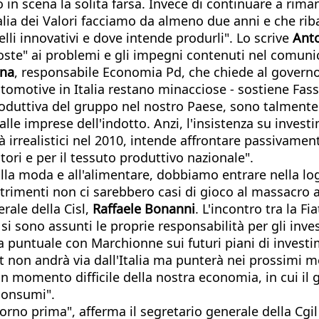
in scena la solita farsa. Invece di continuare a rima
alia dei Valori facciamo da almeno due anni e che ri
elli innovativi e dove intende produrli". Lo scrive
Anto
ste" ai problemi e gli impegni contenuti nel comunic
ina
, responsabile Economia Pd, che chiede al governo di
automotive in Italia restano minacciose - sostiene Fas
produttiva del gruppo nel nostro Paese, sono talmente 
e alle imprese dell'indotto. Anzi, l'insistenza su in
già irrealistici nel 2010, intende affrontare passiva
ori e per il tessuto produttivo nazionale".
alla moda e all'alimentare, dobbiamo entrare nella logi
rimenti non ci sarebbero casi di gioco al massacro au
erale della Cisl,
Raffaele Bonanni
. L'incontro tra la F
si sono assunti le proprie responsabilità per gli inve
 puntuale con Marchionne sui futuri piani di investime
 non andrà via dall'Italia ma punterà nei prossimi mes
n momento difficile della nostra economia, in cui il g
 consumi".
orno prima", afferma il segretario generale della Cgi