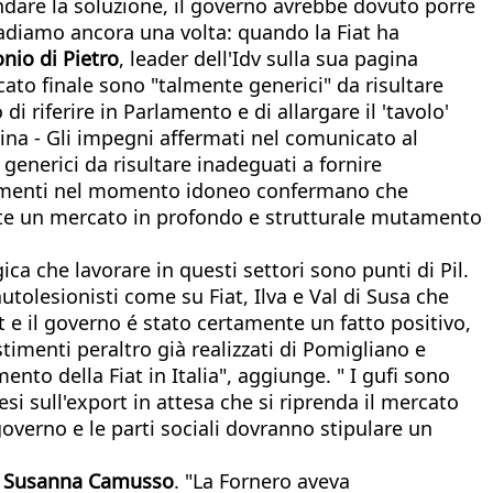
ndare la soluzione, il governo avrebbe dovuto porre
badiamo ancora una volta: quando la Fiat ha
nio di Pietro
, leader dell'Idv sulla sua pagina
ato finale sono "talmente generici" da risultare
 riferire in Parlamento e di allargare il 'tavolo'
sina - Gli impegni affermati nel comunicato al
generici da risultare inadeguati a fornire
vestimenti nel momento idoneo confermano che
mente un mercato in profondo e strutturale mutamento
ca che lavorare in questi settori sono punti di Pil.
tolesionisti come su Fiat, Ilva e Val di Susa che
iat e il governo é stato certamente un fatto positivo,
stimenti peraltro già realizzati di Pomigliano e
nto della Fiat in Italia", aggiunge. " I gufi sono
i sull'export in attesa che si riprenda il mercato
overno e le parti sociali dovranno stipulare un
l
Susanna Camusso
. "La Fornero aveva