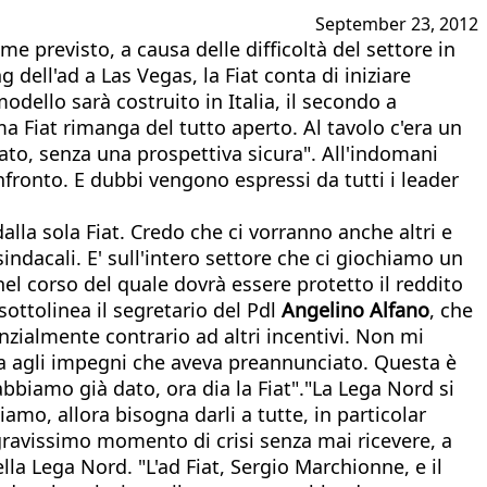
September 23, 2012
e previsto, a causa delle difficoltà del settore in
 dell'ad a Las Vegas, la Fiat conta di iniziare
odello sarà costruito in Italia, il secondo a
ma Fiat rimanga del tutto aperto. Al tavolo c'era un
tato, senza una prospettiva sicura". All'indomani
nfronto. E dubbi vengono espressi da tutti i leader
alla sola Fiat. Credo che ci vorranno anche altri e
indacali. E' sull'intero settore che ci giochiamo un
nel corso del quale dovrà essere protetto il reddito
 sottolinea il segretario del Pdl
Angelino Alfano
, che
nzialmente contrario ad altri incentivi. Non mi
ia agli impegni che aveva preannunciato. Questa è
abbiamo già dato, ora dia la Fiat"."La Lega Nord si
amo, allora bisogna darli a tutte, in particolar
ravissimo momento di crisi senza mai ricevere, a
la Lega Nord. "L'ad Fiat, Sergio Marchionne, e il