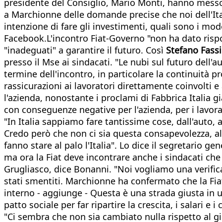
presidente del Consiglio, Mario Monti, hanno messo 
a Marchionne delle domande precise che noi dell'It
intenzione di fare gli investimenti, quali sono i mod
Facebook.L'incontro Fiat-Governo "non ha dato rispo
"inadeguati" a garantire il futuro. Così
Stefano Fass
presso il Mse ai sindacati. "Le nubi sul futuro dell'
termine dell'incontro, in particolare la continuità 
rassicurazioni ai lavoratori direttamente coinvolti 
l'azienda, nonostante i proclami di Fabbrica Italia 
con conseguenze negative per l'azienda, per i lavorat
"In Italia sappiamo fare tantissime cose, dall'auto, 
Credo però che non ci sia questa consapevolezza, alt
fanno stare al palo l'Italia". Lo dice il segretario gen
ma ora la Fiat deve incontrare anche i sindacati che 
Grugliasco, dice Bonanni. "Noi vogliamo una verifica
stati smentiti. Marchionne ha confermato che la Fiat
interno - aggiunge - Questa è una strada giusta in u
patto sociale per far ripartire la crescita, i salari e i
"Ci sembra che non sia cambiato nulla rispetto al gi