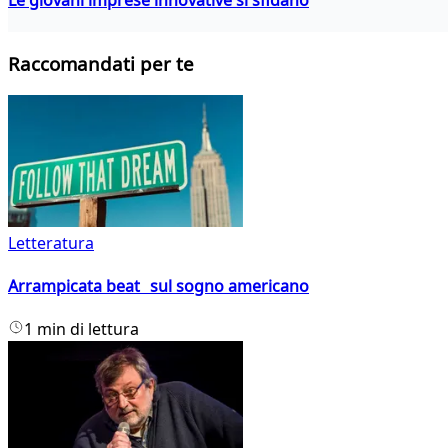
Le giovani imprese innovative si sfidano
Raccomandati per te
Letteratura
Arrampicata beat sul sogno americano
1 min di lettura