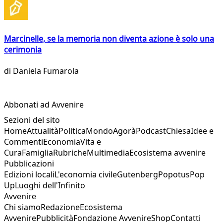
Marcinelle, se la memoria non diventa azione è solo una
cerimonia
di
Daniela Fumarola
Abbonati ad Avvenire
Sezioni del sito
Home
Attualità
Politica
Mondo
Agorà
Podcast
Chiesa
Idee e
Commenti
Economia
Vita e
Cura
Famiglia
Rubriche
Multimedia
Ecosistema avvenire
Pubblicazioni
Edizioni locali
L'economia civile
Gutenberg
Popotus
Pop
Up
Luoghi dell'Infinito
Avvenire
Chi siamo
Redazione
Ecosistema
Avvenire
Pubblicità
Fondazione Avvenire
Shop
Contatti