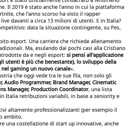
. Il 2019 è stato anche l'anno in cui la piattaforma
tnite, che l'anno scorso ha visto il rapper
ve davanti a circa 13 milioni di utenti. E in Italia?
mpetitivo: data la situazione contingente, su Pes,
ambito esport. Una carriera che richiede allenamento
izionali. Ma, esulando dai pochi casi alla Cristiano
ntrodotte da e negli esport:
si pensi all'applicazione
li utenti è più che benestante), lo sviluppo della
no nel gaming un nuovo canale
».
tria che oggi vede tra le sue fila, non solo gli
tor, Audio Programmer, Brand Manager, Cinematic
ons Manager, Production Coordinator
, una lista
talia retribuzioni variabili, in base a seniority e
tivi altamente professionalizzanti (per esempio il
to ambito.
re una costellazione di start up innovative, anche