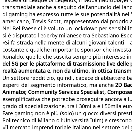
transmediale anche a seguito dell'annuncio del lanci
di gaming ha espresso tutte le sue potenzialità nell'
americano, Trevis Scott, rappresentato dal proprio ava
Nel Bel Paese ci è voluto un lockdown per sensibili
si è disputato l'ederby milanese tra Sebastiano Espos
«Si fa strada nella mente di alcuni giovani talenti –
costante e qualche importante sponsor che investa su
Ronaldo, quello che suscita sempre più interesse in 
del 5G per le piattaforme di trasmissione live delle 
realtà aumentata e, non da ultimo, in ottica transm
Un settore redditizio, quindi, capace di abbattere ba
esperti del segmento informatico, ma anche
2D Bac
Animator, Community Services Specialist, Composer
esemplificativa che potrebbe proseguire ancora a lung
grado di specializzazione, tra i 30mila e i 50mila eur
Fare gaming non è più (solo) un gioco: diversi presti
Politecnico di Milano o l’Università Iulm) e crescono
«Il mercato imprenditoriale italiano nel settore del