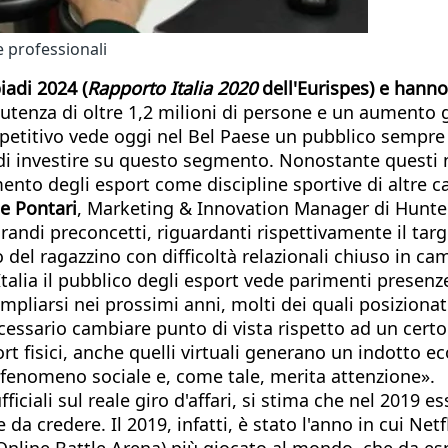
e professionali
adi 2024 (
Rapporto Italia 2020
dell'Eurispes) e hanno 
 utenza di oltre 1,2 milioni di persone e un aumento 
petitivo vede oggi nel Bel Paese un pubblico sempre p
 investire su questo segmento. Nonostante questi num
mento degli esport come discipline sportive di altre c
e Pontari
, Marketing & Innovation Manager di Hunters
andi preconcetti, riguardanti rispettivamente il target
el ragazzino con difficoltà relazionali chiuso in camer
talia il pubblico degli esport vede parimenti presenze
mpliarsi nei prossimi anni, molti dei quali posizionati
cessario cambiare punto di vista rispetto ad un certo 
t fisici, anche quelli virtuali generano un indotto e
 fenomeno sociale e, come tale, merita attenzione».
iciali sul reale giro d'affari, si stima che nel 2019 ess
le da credere. Il 2019, infatti, è stato l'anno in cui 
 Online Battle Arena) più giocato al mondo, che da e