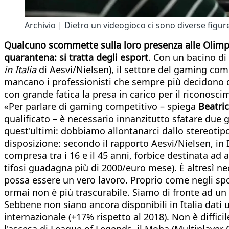
Archivio | Dietro un videogioco ci sono diverse figur
Qualcuno scommette sulla loro presenza alle Olimpi
quarantena: si tratta degli esport
. Con un bacino di
in Italia
di Aesvi/Nielsen), il settore del gaming com
mancano i professionisti che sempre più decidono di
con grande fatica la presa in carico per il riconosci
«Per parlare di gaming competitivo – spiega
Beatric
qualificato – è necessario innanzitutto sfatare due gr
quest'ultimi: dobbiamo allontanarci dallo stereotipo d
disposizione: secondo il rapporto Aesvi/Nielsen, in I
compresa tra i 16 e il 45 anni, forbice destinata ad a
tifosi guadagna più di 2000/euro mese). È altresì ne
possa essere un vero lavoro. Proprio come negli spor
ormai non è più trascurabile. Siamo di fronte ad un
Sebbene non siano ancora disponibili in Italia dati uff
internazionale (+17% rispetto al 2018). Non è diffici
l'ascesa di League of Legends, il Moba (Multiplayer