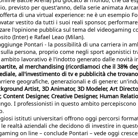
o, previsto per quest'anno, della serie animata Arcane
offerta di una virtual experience: ne è un esempio For
tar vestito da tutti i suoi reali sponsor, performare li
zzare l'opinione pubblica sul tema del videogaming co
ito (Inter) e Rafael Leao (Milan).
 aggiunge Pontari - la possibilità di una carriera in 
lla persona, proprio come negli sport agonistici trad
ambito lavorativo è l'indotto generato dalle novità i
partite, al merchandising (ricordiamoci che il 38% deg
ediale, all'investimento di tv e pubblicità che trova
rriere geografiche, generazionali e di genere: un'indus
kground Artist, 3D Animator, 3D Modeler, Art Direc
, Content Designer, Creative Designer, Human Relati
o. I professionisti in questo ambito percepiscono in I
o.
giosi istituti universitari offrono oggi percorsi forma
 le realtà aziendali che decidono di investire in ques
 gaming on line – conclude Pontari – vede oggi cresce