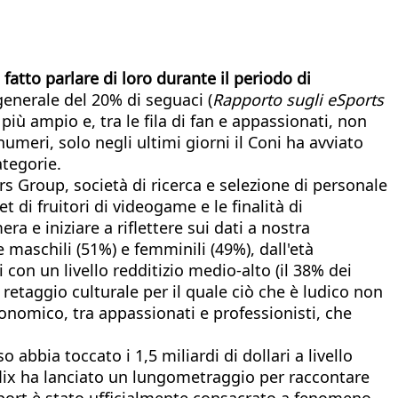
fatto parlare di loro durante il periodo di
generale del 20% di seguaci (
Rapporto sugli eSports
iù ampio e, tra le fila di fan e appassionati, non
eri, solo negli ultimi giorni il Coni ha avviato
ategorie.
 Group, società di ricerca e selezione di personale
 di fruitori di videogame e le finalità di
a e iniziare a riflettere sui dati a nostra
 maschili (51%) e femminili (49%), dall'età
 con un livello redditizio medio-alto (il 38% dei
retaggio culturale per il quale ciò che è ludico non
conomico, tra appassionati e professionisti, che
o abbia toccato i 1,5 miliardi di dollari a livello
Netflix ha lanciato un lungometraggio per raccontare
sport è stato ufficialmente consacrato a fenomeno