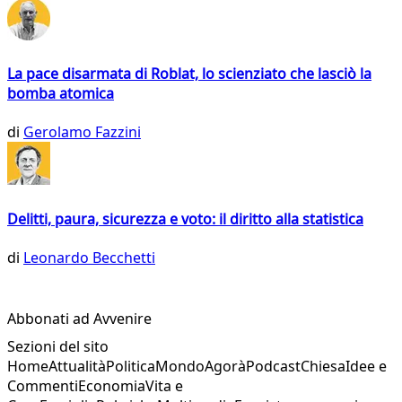
La pace disarmata di Roblat, lo scienziato che lasciò la
bomba atomica
di
Gerolamo Fazzini
Delitti, paura, sicurezza e voto: il diritto alla statistica
di
Leonardo Becchetti
Abbonati ad Avvenire
Sezioni del sito
Home
Attualità
Politica
Mondo
Agorà
Podcast
Chiesa
Idee e
Commenti
Economia
Vita e