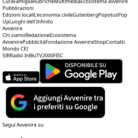
Cura
Famiglia
Rubriche
Multimedia
Ecosistema avvenire
Pubblicazioni
Edizioni locali
L'economia civile
Gutenberg
Popotus
Pop
Up
Luoghi dell'Infinito
Avvenire
Chi siamo
Redazione
Ecosistema
Avvenire
Pubblicità
Fondazione Avvenire
Shop
Contatti
Mondo CEI
SIR
Radio InBlu
TV2000
FISC
Segui Avvenire su