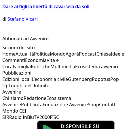
Dare ai figli la libertà di cavarsela da soli
di
Stefano Vicari
Abbonati ad Avvenire
Sezioni del sito
Home
Attualità
Politica
Mondo
Agorà
Podcast
Chiesa
Idee e
Commenti
Economia
Vita e
Cura
Famiglia
Rubriche
Multimedia
Ecosistema avvenire
Pubblicazioni
Edizioni locali
L'economia civile
Gutenberg
Popotus
Pop
Up
Luoghi dell'Infinito
Avvenire
Chi siamo
Redazione
Ecosistema
Avvenire
Pubblicità
Fondazione Avvenire
Shop
Contatti
Mondo CEI
SIR
Radio InBlu
TV2000
FISC