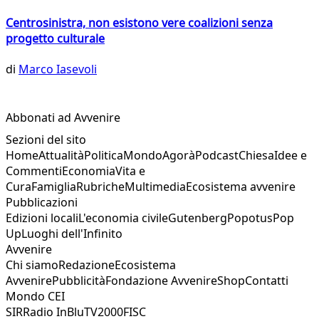
Centrosinistra, non esistono vere coalizioni senza
progetto culturale
di
Marco Iasevoli
Abbonati ad Avvenire
Sezioni del sito
Home
Attualità
Politica
Mondo
Agorà
Podcast
Chiesa
Idee e
Commenti
Economia
Vita e
Cura
Famiglia
Rubriche
Multimedia
Ecosistema avvenire
Pubblicazioni
Edizioni locali
L'economia civile
Gutenberg
Popotus
Pop
Up
Luoghi dell'Infinito
Avvenire
Chi siamo
Redazione
Ecosistema
Avvenire
Pubblicità
Fondazione Avvenire
Shop
Contatti
Mondo CEI
SIR
Radio InBlu
TV2000
FISC