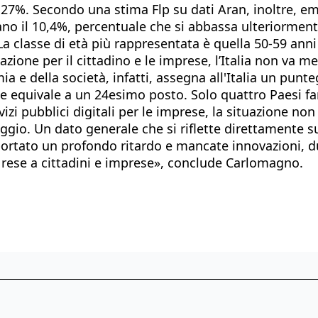
 27%. Secondo una stima Flp su dati Aran, inoltre, emer
no il 10,4%, percentuale che si abbassa ulteriorment
a classe di età più rappresentata è quella 50-59 anni 
zione per il cittadino e le imprese, l’Italia non va m
a e della società, infatti, assegna all'Italia un punt
, che equivale a un 24esimo posto. Solo quattro Paesi f
izi pubblici digitali per le imprese, la situazione no
o. Un dato generale che si riflette direttamente sull
ortato un profondo ritardo e mancate innovazioni, du
ni rese a cittadini e imprese», conclude Carlomagno.