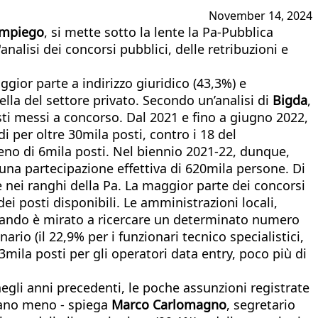
November 14, 2024
 impiego
, si mette sotto la lente la Pa-Pubblica
nalisi dei concorsi pubblici, delle retribuzioni e
ggior parte a indirizzo giuridico (43,3%) e
uella del settore privato. Secondo un’analisi di
Bigda
,
sti messi a concorso. Dal 2021 e fino a giugno 2022,
i per oltre 30mila posti, contro i 18 del
eno di 6mila posti. Nel biennio 2021-22, dunque,
una partecipazione effettiva di 620mila persone. Di
 nei ranghi della Pa. La maggior parte dei concorsi
ei posti disponibili. Le amministrazioni locali,
 bando è mirato a ricercare un determinato numero
ario (il 22,9% per i funzionari tecnico specialistici,
o 3mila posti per gli operatori data entry, poco più di
 negli anni precedenti, le poche assunzioni registrate
vano meno - spiega
Marco Carlomagno
, segretario