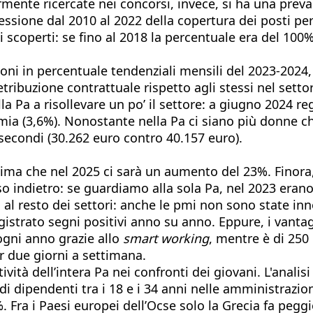
ente ricercate nei concorsi, invece, si ha una preval
ressione dal 2010 al 2022 della copertura dei posti p
 scoperti: se fino al 2018 la percentuale era del 100%,
zioni in percentuale tendenziali mensili del 2023-2024
etribuzione contrattuale rispetto agli stessi nel sett
ella Pa a risollevare un po’ il settore: a giugno 2024
nomia (3,6%). Nonostante nella Pa ci siano più donne 
 secondi (30.262 euro contro 40.157 euro).
tima che nel 2025 ci sarà un aumento del 23%. Finora
sso indietro: se guardiamo alla sola Pa, nel 2023 eran
al resto dei settori: anche le pmi non sono state inn
istrato segni positivi anno su anno. Eppure, i vantag
ogni anno grazie allo
smart working
, mentre è di 250
 due giorni a settimana.
tà dell’intera Pa nei confronti dei giovani. L'analisi 
di dipendenti tra i 18 e i 34 anni nelle amministrazioni
 Fra i Paesi europei dell’Ocse solo la Grecia fa pegg