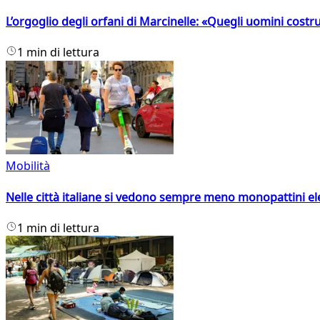
L’orgoglio degli orfani di Marcinelle: «Quegli uomini costr
1 min di lettura
Mobilità
Nelle città italiane si vedono sempre meno monopattini ele
1 min di lettura