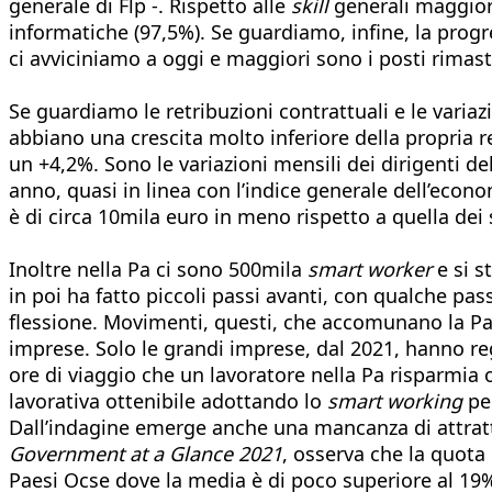
generale di Flp -. Rispetto alle
skill
generali maggiorm
informatiche (97,5%). Se guardiamo, infine, la prog
ci avviciniamo a oggi e maggiori sono i posti rimasti
Se guardiamo le retribuzioni contrattuali e le varia
abbiano una crescita molto inferiore della propria r
un +4,2%. Sono le variazioni mensili dei dirigenti d
anno, quasi in linea con l’indice generale dell’eco
è di circa 10mila euro in meno rispetto a quella dei
Inoltre nella Pa ci sono 500mila
smart worker
e si s
in poi ha fatto piccoli passi avanti, con qualche pa
flessione. Movimenti, questi, che accomunano la Pa 
imprese. Solo le grandi imprese, dal 2021, hanno reg
ore di viaggio che un lavoratore nella Pa risparmia 
lavorativa ottenibile adottando lo
smart working
per
Dall’indagine emerge anche una mancanza di attrattivi
Government at a Glance 2021
, osserva che la quota 
Paesi Ocse dove la media è di poco superiore al 19%.