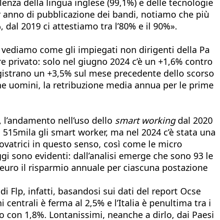
enza della lingua inglese (99,1%) e delle tecnologie
er anno di pubblicazione dei bandi, notiamo che più
 dal 2019 ci attestiamo tra l’80% e il 90%».
, vediamo come gli impiegati non dirigenti della Pa
ore privato: solo nel giugno 2024 c’è un +1,6% contro
 registrano un +3,5% sul mese precedente dello scorso
che uomini, la retribuzione media annua per le prime
, l’andamento nell’uso dello
smart working
dal 2020
o 515mila gli smart worker, ma nel 2024 c’è stata una
ovatrici in questo senso, così come le micro
gi sono evidenti: dall’analisi emerge che sono 93 le
 euro il risparmio annuale per ciascuna postazione
di Flp, infatti, basandosi sui dati del report Ocse
 centrali è ferma al 2,5% e l’Italia è penultima tra i
io con 1,8%. Lontanissimi, neanche a dirlo, dai Paesi