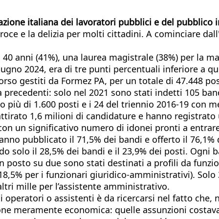
azione italiana dei lavoratori pubblici e del pubblico
 e la delizia per molti cittadini. A cominciare dall'a
 i 40 anni (41%), una laurea magistrale (38%) per la ma
giugno 2024, era di tre punti percentuali inferiore a q
orso gestiti da Formez PA, per un totale di 47.448 po
 precedenti: solo nel 2021 sono stati indetti 105 band
più di 1.600 posti e i 24 del triennio 2016-19 con m
tirato 1,6 milioni di candidature e hanno registrato 
on un significativo numero di idonei pronti a entrare
anno pubblicato il 71,5% dei bandi e offerto il 76,1% d
o solo il 28,5% dei bandi e il 23,9% dei posti. Ogni
n posto su due sono stati destinati a profili da funzion
il 18,5% per i funzionari giuridico-amministrativi). Sol
ltri mille per l’assistente amministrativo.
 operatori o assistenti è da ricercarsi nel fatto che,
agione meramente economica: quelle assunzioni costa