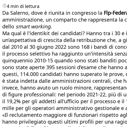
4 min di lettura
Da Salerno, dove è riunita in congresso la
Flp-Fe
der
amministrazione, un comparto che rappresenta la croce
dello
smart working
.
Ma qual è l'identikit dei candidati? Hanno tra i 30 e
un’aspettativa di crescita della retribuzione che, a 
dal 2010 al 30 giugno 2022 sono 168 i bandi di conc
il processo selettivo ha raggiunto un'intensità senza
quinquennio 2010-15 quando sono stati banditi poco 
sono state aperte 395 sessioni d’esame che hanno at
questi, 114.000 candidati hanno superato le prove, c
è stata indetta dalle amministrazioni centrali, che h
invece, hanno avuto un ruolo minore, rappresentand
di figure professionali: nel periodo 2021-22, più di u
il 19,2% per gli addetti all'ufficio per il processo e 
mille per gli operatori amministrativo gestionale e a
«Il reclutamento maggiore di funzionari rispetto agli
hanno privilegiato questi ultimi profili per una r