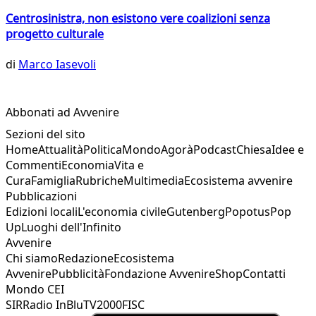
Centrosinistra, non esistono vere coalizioni senza
progetto culturale
di
Marco Iasevoli
Abbonati ad Avvenire
Sezioni del sito
Home
Attualità
Politica
Mondo
Agorà
Podcast
Chiesa
Idee e
Commenti
Economia
Vita e
Cura
Famiglia
Rubriche
Multimedia
Ecosistema avvenire
Pubblicazioni
Edizioni locali
L'economia civile
Gutenberg
Popotus
Pop
Up
Luoghi dell'Infinito
Avvenire
Chi siamo
Redazione
Ecosistema
Avvenire
Pubblicità
Fondazione Avvenire
Shop
Contatti
Mondo CEI
SIR
Radio InBlu
TV2000
FISC