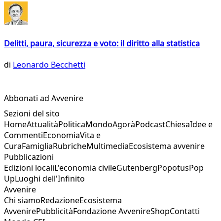
Delitti, paura, sicurezza e voto: il diritto alla statistica
di
Leonardo Becchetti
Abbonati ad Avvenire
Sezioni del sito
Home
Attualità
Politica
Mondo
Agorà
Podcast
Chiesa
Idee e
Commenti
Economia
Vita e
Cura
Famiglia
Rubriche
Multimedia
Ecosistema avvenire
Pubblicazioni
Edizioni locali
L'economia civile
Gutenberg
Popotus
Pop
Up
Luoghi dell'Infinito
Avvenire
Chi siamo
Redazione
Ecosistema
Avvenire
Pubblicità
Fondazione Avvenire
Shop
Contatti