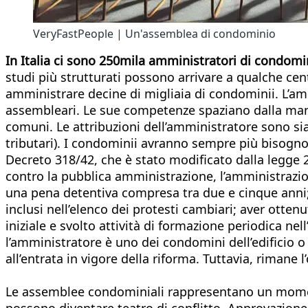
VeryFastPeople | Un'assemblea di condominio
In Italia ci sono 250mila amministratori di condomin
studi più strutturati possono arrivare a qualche cen
amministrare decine di migliaia di condominii. L’amm
assembleari. Le sue competenze spaziano dalla manut
comuni. Le attribuzioni dell’amministratore sono sia
tributari). I condominii avranno sempre più bisogno
Decreto 318/42, che è stato modificato dalla legge 2
contro la pubblica amministrazione, l’amministrazion
una pena detentiva compresa tra due e cinque anni; n
inclusi nell’elenco dei protesti cambiari; aver ott
iniziale e svolto attività di formazione periodica ne
l’amministratore è uno dei condomini dell’edificio 
all’entrata in vigore della riforma. Tuttavia, rimane 
Le assemblee condominiali rappresentano un momento
possono diventare teatro di conflitto. Approvazione