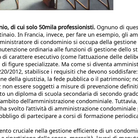
io, di cui solo 50mila professionisti.
Ognuno di questi
tinaio. In Francia, invece, per fare un esempio, gli a
inistratore di condominio si occupa della gestione de
enzione ordinaria alle funzioni di gestione dello st
 di carattere esecutivo (come l’attuazione delle delib
 di figure specializzate. Ma come si diventa amminist
20/2012, stabilisce i requisiti che devono soddisfare:
e della giustizia, la fede pubblica o il patrimonio; 
on essere soggetti a misure di prevenzione definitive
enuto un diploma di scuola secondaria di secondo grad
ll’ambito dell’amministrazione condominiale. Tuttavia, 
o ha svolto l’attività di amministrazione condominial
l’obbligo di partecipare a corsi di formazione periodica
 cruciale nella gestione efficiente di un condomini
 e ripartizione delle spese, morosità, lavori di ma