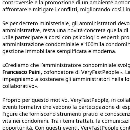
controversie e la promozione di un ambiente armoni
affrontare e mitigare i conflitti, migliorando così l'
Se per decreto ministeriale, gli amministratori dev
amministrative, resta una novità concreta quella di
utile partecipare a corsi con psicologi o esperti: p
amministrazione condominiale e 100mila condomini i
gestione immobiliare semplificata e moderna.
«Crediamo che l’amministratore condominiale svolga
Francesco Paini,
cofondatore di VeryFastPeople -. La
impegniamo a sostenere gli amministratori nella lo
collaborativo».
Proprio per questo motivo, VeryFastPeople, in coll
eventi formativi che vedono la partecipazione di espe
Figure che forniscono strumenti pratici e conoscenze
vita nei condomini. Tra i temi trattati, la comunicazi
opportunità. Con questi eventi, VeryFastPeople co