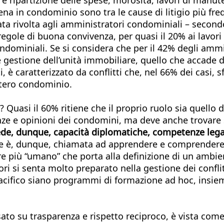
ena in condominio sono tra le cause di litigio più f
zata rivolta agli amministratori condominiali – second
egole di buona convivenza, per quasi il 20% ai lavori
 condominiali. Se si considera che per il 42% degli a
estione dell’unità immobiliare, quello che accade du
i, è caratterizzato da conflitti che, nel 66% dei casi,
ntero condominio.
Quasi il 60% ritiene che il proprio ruolo sia quello d
nze e opinioni dei condomini, ma deve anche trovare s
de, dunque, capacità diplomatiche, competenze lega
le è, dunque, chiamata ad apprendere e comprendere 
più “umano” che porta alla definizione di un ambient
 si senta molto preparato nella gestione dei conflitti
pacifico siano programmi di formazione ad hoc, insieme
asato su trasparenza e rispetto reciproco, è vista co