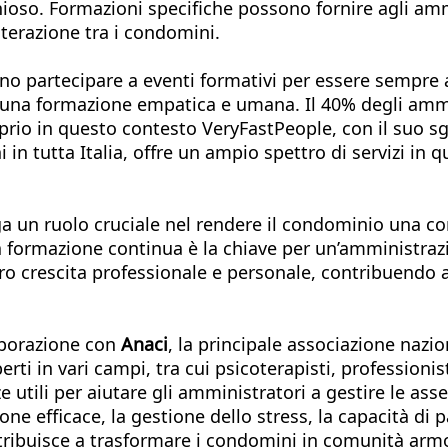
oso. Formazioni specifiche possono fornire agli amm
interazione tra i condomini.
ono partecipare a eventi formativi per essere sempre
 una formazione empatica e umana. Il 40% degli ammin
roprio in questo contesto VeryFastPeople, con il suo s
n tutta Italia, offre un ampio spettro di servizi in
 un ruolo cruciale nel rendere il condominio una com
 formazione continua è la chiave per un’amministrazi
ro crescita professionale e personale, contribuendo 
aborazione con
Anaci
, la principale associazione nazi
rti in vari campi, tra cui psicoterapisti, professionis
 utili per aiutare gli amministratori a gestire le ass
one efficace, la gestione dello stress, la capacità di p
ntribuisce a trasformare i condomini in comunità ar