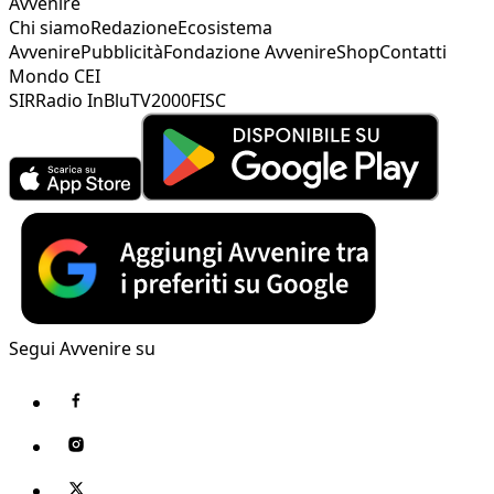
Avvenire
Chi siamo
Redazione
Ecosistema
Avvenire
Pubblicità
Fondazione Avvenire
Shop
Contatti
Mondo CEI
SIR
Radio InBlu
TV2000
FISC
Segui Avvenire su