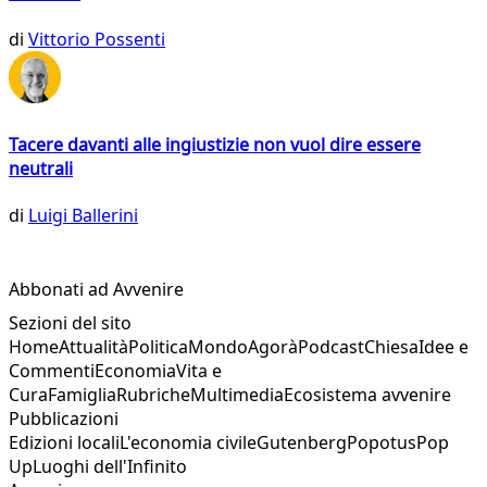
di
Vittorio Possenti
Tacere davanti alle ingiustizie non vuol dire essere
neutrali
di
Luigi Ballerini
Abbonati ad Avvenire
Sezioni del sito
Home
Attualità
Politica
Mondo
Agorà
Podcast
Chiesa
Idee e
Commenti
Economia
Vita e
Cura
Famiglia
Rubriche
Multimedia
Ecosistema avvenire
Pubblicazioni
Edizioni locali
L'economia civile
Gutenberg
Popotus
Pop
Up
Luoghi dell'Infinito