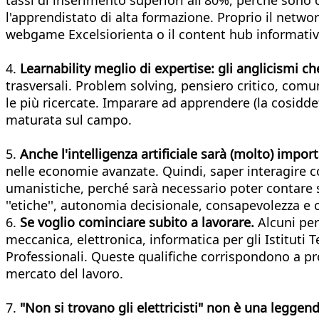
l'apprendistato di alta formazione. Proprio il netwo
webgame Excelsiorienta o il content hub informativ
4.
Learnability meglio di expertise: gli anglicismi c
trasversali. Problem solving, pensiero critico, comu
le più ricercate. Imparare ad apprendere (la cosiddet
maturata sul campo.
5.
Anche l'intelligenza artificiale sarà (molto) impor
nelle economie avanzate. Quindi, saper interagire co
umanistiche, perché sarà necessario poter contare s
''etiche'', autonomia decisionale, consapevolezza e
6.
Se voglio cominciare subito a lavorare.
Alcuni per
meccanica, elettronica, informatica per gli Istituti
Professionali. Queste qualifiche corrispondono a pro
mercato del lavoro.
7.
"Non si trovano gli elettricisti" non è una legge