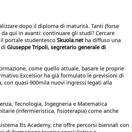
izzare dopo il diploma di maturità. Tanti (forse
e da qui in avanti: continuare gli studi? Cercare
 il portale studentesco
Skuola.net
ha diffuso una
 di
Giuseppe Tripoli, segretario generale di
formazione, come quello attuale, basare le proprie
rmativo Excelsior ha già formulato le previsioni di
à, con quasi 900mila nuovi ingressi legati alla
Scienza, Tecnologia, Ingegneria e Matematica
itarie (infermieristica, fisioterapia) come anche
 sistema Its Academy, che offre percorsi biennali con
si di formazione tecnica specialistica o