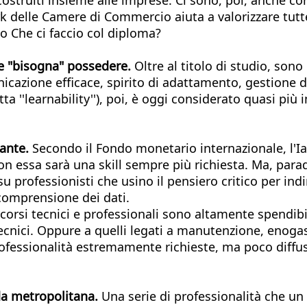
rk delle Camere di Commercio aiuta a valorizzare tutt
o Che ci faccio col diploma?
he "bisogna" possedere.
Oltre al titolo di studio, sono 
nicazione efficace, spirito di adattamento, gestione d
ta ''learnability''), poi, è oggi considerato quasi più
tante.
Secondo il Fondo monetario internazionale, l'Ia 
n essa sarà una skill sempre più richiesta. Ma, parad
u professionisti che usino il pensiero critico per in
 comprensione dei dati.
corsi tecnici e professionali sono altamente spendibil
 Tecnici. Oppure a quelli legati a manutenzione, enoga
fessionalità estremamente richieste, ma poco diffuse,
nda metropolitana.
Una serie di professionalità che u