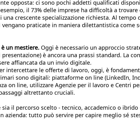
e opposta: ci sono pochi addetti qualificati disponibi
 esempio, il 73% delle imprese ha difficoltà a trovare 
 di una crescente specializzazione richiesta. Al tempo 
oni vengano praticate in maniera dilettantistica come 
 è un mestiere.
Oggi è necessario un approccio strateg
di presentazione) è ancora una prassi standard. La co
re affiancata da un invio digitale.
Per intercettare le offerte di lavoro, oggi, è fondamen
primari sono digitali: piattaforme on line (LinkedIn, In
nza on line, utilizzare Agenzie per il lavoro e Centri 
passaggi altrettanto cruciali.
ia il percorso scelto - tecnico, accademico o ibrido - i
 in azienda: tutto può servire per capire meglio sé stes