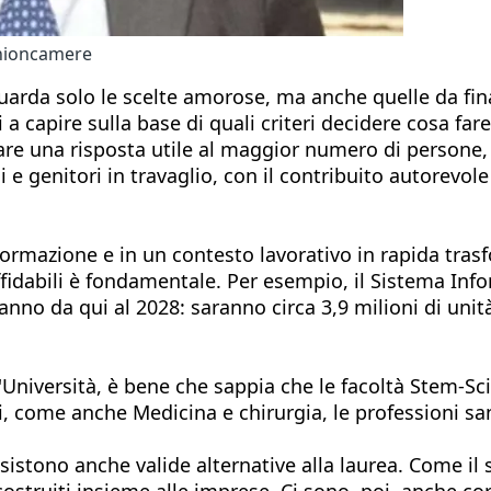
Unioncamere
arda solo le scelte amorose, ma anche quelle da final
 a capire sulla base di quali criteri decidere cosa far
vare una risposta utile al maggior numero di persone,
 e genitori in travaglio, con il contribuito autorevole
formazione e in un contesto lavorativo in rapida tras
ffidabili è fondamentale. Per esempio, il Sistema Info
anno da qui al 2028: saranno circa 3,9 milioni di unit
 l'Università, è bene che sappia che le facoltà Stem-
i, come anche Medicina e chirurgia, le professioni san
Esistono anche valide alternative alla laurea. Come il
ostruiti insieme alle imprese. Ci sono, poi, anche cor