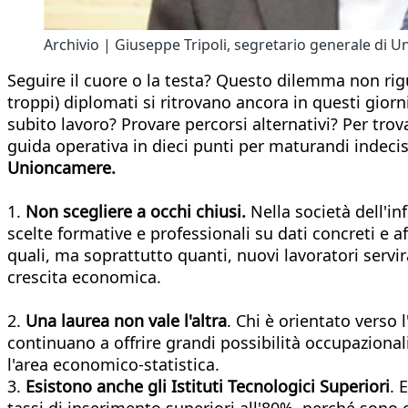
Archivio | Giuseppe Tripoli, segretario generale di 
Seguire il cuore o la testa? Questo dilemma non rigu
troppi) diplomati si ritrovano ancora in questi giorni
subito lavoro? Provare percorsi alternativi? Per tro
guida operativa in dieci punti per maturandi indecisi
Unioncamere.
1.
Non scegliere a occhi chiusi.
Nella società dell'in
scelte formative e professionali su dati concreti e a
quali, ma soprattutto quanti, nuovi lavoratori servir
crescita economica.
2.
Una laurea non vale l'altra
. Chi è orientato verso
continuano a offrire grandi possibilità occupazional
l'area economico-statistica.
3.
Esistono anche gli Istituti Tecnologici Superiori
. 
tassi di inserimento superiori all'80%, perché sono c