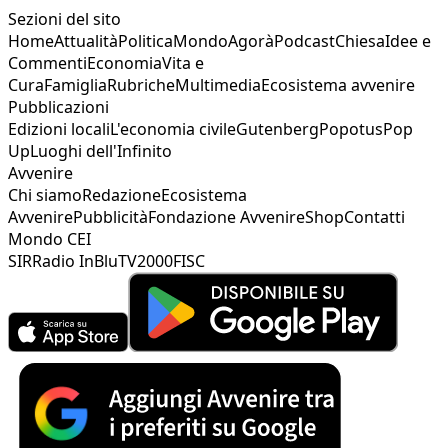
Sezioni del sito
Home
Attualità
Politica
Mondo
Agorà
Podcast
Chiesa
Idee e
Commenti
Economia
Vita e
Cura
Famiglia
Rubriche
Multimedia
Ecosistema avvenire
Pubblicazioni
Edizioni locali
L'economia civile
Gutenberg
Popotus
Pop
Up
Luoghi dell'Infinito
Avvenire
Chi siamo
Redazione
Ecosistema
Avvenire
Pubblicità
Fondazione Avvenire
Shop
Contatti
Mondo CEI
SIR
Radio InBlu
TV2000
FISC