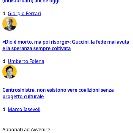
(indisturbato) anche oggi
di
Giorgio Ferrari
«Dio è morto, ma poi risorge»: Guccini, la fede mai avuta
e la speranza sempre coltivata
di
Umberto Folena
Centrosinistra, non esistono vere coalizioni senza
progetto culturale
di
Marco Iasevoli
Abbonati ad Avvenire