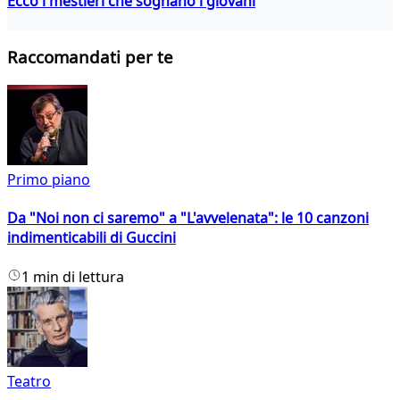
Ecco i mestieri che sognano i giovani
Raccomandati per te
Primo piano
Da "Noi non ci saremo" a "L'avvelenata": le 10 canzoni
indimenticabili di Guccini
1 min di lettura
Teatro