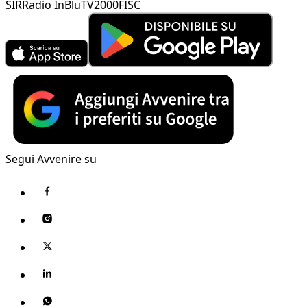
SIR
Radio InBlu
TV2000
FISC
Segui Avvenire su