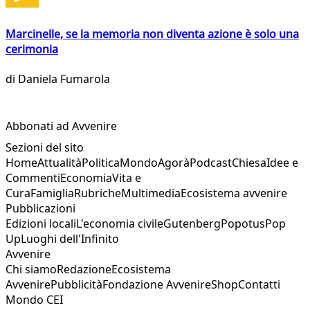
Marcinelle, se la memoria non diventa azione è solo una
cerimonia
di
Daniela Fumarola
Abbonati ad Avvenire
Sezioni del sito
Home
Attualità
Politica
Mondo
Agorà
Podcast
Chiesa
Idee e
Commenti
Economia
Vita e
Cura
Famiglia
Rubriche
Multimedia
Ecosistema avvenire
Pubblicazioni
Edizioni locali
L'economia civile
Gutenberg
Popotus
Pop
Up
Luoghi dell'Infinito
Avvenire
Chi siamo
Redazione
Ecosistema
Avvenire
Pubblicità
Fondazione Avvenire
Shop
Contatti
Mondo CEI