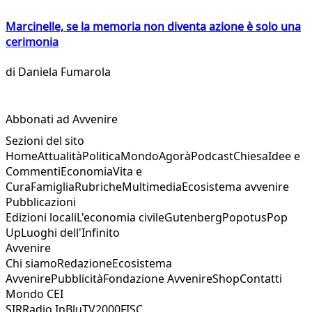
Marcinelle, se la memoria non diventa azione è solo una
cerimonia
di
Daniela Fumarola
Abbonati ad Avvenire
Sezioni del sito
Home
Attualità
Politica
Mondo
Agorà
Podcast
Chiesa
Idee e
Commenti
Economia
Vita e
Cura
Famiglia
Rubriche
Multimedia
Ecosistema avvenire
Pubblicazioni
Edizioni locali
L'economia civile
Gutenberg
Popotus
Pop
Up
Luoghi dell'Infinito
Avvenire
Chi siamo
Redazione
Ecosistema
Avvenire
Pubblicità
Fondazione Avvenire
Shop
Contatti
Mondo CEI
SIR
Radio InBlu
TV2000
FISC