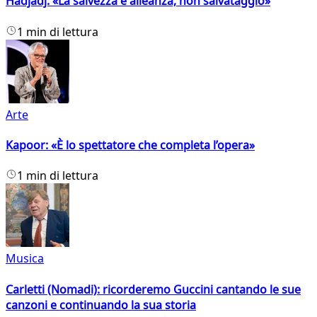
Hadjadj: «La salvezza è alleanza, non salvataggio»
1 min di lettura
Arte
Kapoor: «È lo spettatore che completa l’opera»
1 min di lettura
Musica
Carletti (Nomadi): ricorderemo Guccini cantando le sue
canzoni e continuando la sua storia