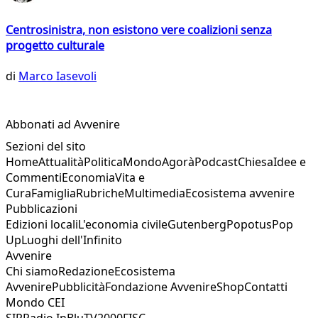
Centrosinistra, non esistono vere coalizioni senza
progetto culturale
di
Marco Iasevoli
Abbonati ad Avvenire
Sezioni del sito
Home
Attualità
Politica
Mondo
Agorà
Podcast
Chiesa
Idee e
Commenti
Economia
Vita e
Cura
Famiglia
Rubriche
Multimedia
Ecosistema avvenire
Pubblicazioni
Edizioni locali
L'economia civile
Gutenberg
Popotus
Pop
Up
Luoghi dell'Infinito
Avvenire
Chi siamo
Redazione
Ecosistema
Avvenire
Pubblicità
Fondazione Avvenire
Shop
Contatti
Mondo CEI
SIR
Radio InBlu
TV2000
FISC