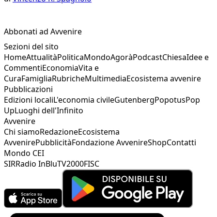
Abbonati ad Avvenire
Sezioni del sito
Home
Attualità
Politica
Mondo
Agorà
Podcast
Chiesa
Idee e
Commenti
Economia
Vita e
Cura
Famiglia
Rubriche
Multimedia
Ecosistema avvenire
Pubblicazioni
Edizioni locali
L'economia civile
Gutenberg
Popotus
Pop
Up
Luoghi dell'Infinito
Avvenire
Chi siamo
Redazione
Ecosistema
Avvenire
Pubblicità
Fondazione Avvenire
Shop
Contatti
Mondo CEI
SIR
Radio InBlu
TV2000
FISC