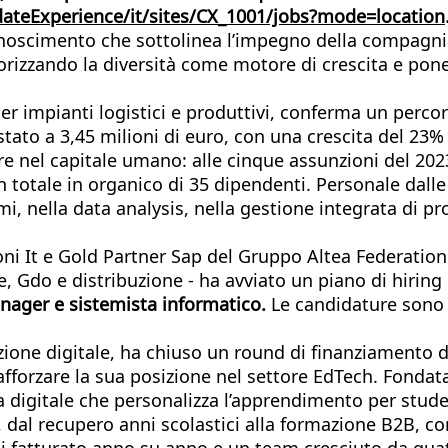
ateExperience/it/sites/CX_1001/jobs?mode=location
noscimento che sottolinea l’impegno della compagnia 
alorizzando la diversità come motore di crescita e pon
er impianti logistici e produttivi, conferma un percors
estato a 3,45 milioni di euro, con una crescita del 23%
ire nel capitale umano: alle cinque assunzioni del 20
 un totale in organico di 35 dipendenti. Personale da
i, nella data analysis, nella gestione integrata di pr
ioni It e Gold Partner Sap del Gruppo Altea Federation
do e distribuzione - ha avviato un piano di hiring per
nager e sistemista informatico.
Le candidature sono 
azione digitale, ha chiuso un round di finanziamento 
rafforzare la sua posizione nel settore EdTech. Fonda
a digitale che personalizza l’apprendimento per stude
he, dal recupero anni scolastici alla formazione B2B, c
 di fatturato anno su anno e un team cresciuto da qu