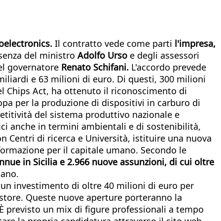
roelectronics.
Il contratto vede come parti
l'impresa,
esenza del ministro
Adolfo Urso
e degli assessori
del governatore
Renato Schifani.
L'accordo prevede
liardi e 63 milioni di euro. Di questi, 300 milioni
el Chips Act, ha ottenuto il riconoscimento di
opa per la produzione di dispositivi in carburo di
etitività del sistema produttivo nazionale e
ci anche in termini ambientali e di sostenibilità,
n Centri di ricerca e Università, istituire una nuova
formazione per il capitale umano. Secondo le
nnue in Sicilia e 2.966 nuove assunzioni, di cui oltre
iano.
 un investimento di oltre 40 milioni di euro per
 store. Queste nuove aperture porteranno la
 È previsto un mix di figure professionali a tempo
tare la propria candidatura attraverso il sito web