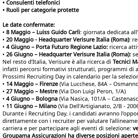
• Consulenti telefonici
• Ruoli per categorie protette
Le date confermate:
•
8 Maggio – Luiss Guido Carli
: giornata dedicata all
•
20 Maggio - Headquarter Verisure Italia (Roma)
: r
•
4 Giugno – Porta Futuro Regione Lazio:
ricerca att
•
26 Giugno – Headquarter Verisure Italia (Roma):
se
Nel resto d’Italia, Verisure è alla ricerca di
Tecnici M
infatti percorsi formativi strutturati, programmi di
Prossimi Recruiting Day in calendario per la selezio
•
14 Maggio – Firenze
(Via Lucchese, 84A – Osmanno
•
27 Maggio – Mestre
(Via Don Luigi Peron, 1/A)
•
4 Giugno – Bologna
(Via Nasica, 101/A – Castenaso
•
11 Giugno – Milano
(Via Dell'Artigianato, 2/B - 20
Durante i Recruiting Day, i candidati avranno l’oppor
direttamente con i recruiter per valutare l’allineame
carriera e per partecipare agli eventi di selezione:
ve
Groupama Assicurazioni
ha diverse posizioni apert