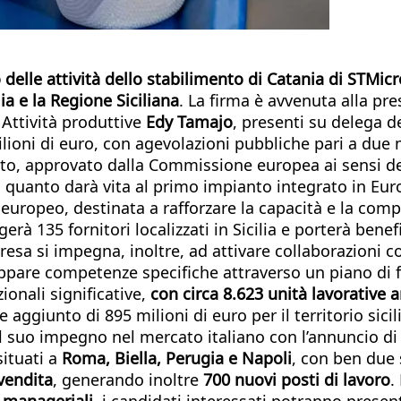
io delle attività dello stabilimento di Catania di STMic
ia e la Regione Siciliana
. La firma è avvenuta alla pr
 Attività produttive
Edy Tamajo
, presenti su delega 
ioni di euro, con agevolazioni pubbliche pari a due mi
getto, approvato dalla Commissione europea ai sensi d
 in quanto darà vita al primo impianto integrato in Eur
europeo, destinata a rafforzare la capacità e la comp
à 135 fornitori localizzati in Sicilia e porterà benefi
resa si impegna, inoltre, ad attivare collaborazioni co
ppare competenze specifiche attraverso un piano di 
ionali significative,
con circa 8.623 unità lavorative a
 aggiunto di 895 milioni di euro per il territorio sicil
 il suo impegno nel mercato italiano con l’annuncio di
situati a
Roma, Biella, Perugia e Napoli
, con ben due
vendita
, generando inoltre
700 nuovi posti di lavoro
.
i manageriali
, i candidati interessati potranno presen