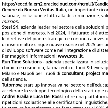
https://eocd.fa.em2.oraclecloud.com/hcmUI/Candid
Genere da Bureau Veritas Italia
,
un importante rico
salariale, inclusione e lotta alla discriminazione, v
mission
.
Stesi Srl,
azienda leader nel settore delle soluzioni p
posizione di mercato. Nel 2024, il fatturato si è att
le direttive del piano strategico e continua a invest
di inserire altre cinque nuove risorse nel 2025 per
di sviluppo software come nell’integrazione di sistem
Per maggiori informazioni:
www.stesi.it
.
Run Time Solutions
- azienda specializzata in soluz
chimico e cosmetico, farmaceutico, food & beverage, G
Milano e Napoli per i ruoli di
consultant, project ma
dell'azienda.
Tutornow
,
start up innovativa nel settore dell’educ
accelerare lo sviluppo tecnologico della start up e 
Andrei Braila e Luca Dei Rossi
, offre una piattaform
ripetizioni scolastiche alle certificazioni linguistic
La start up ha registrato una forte crescita: +100%