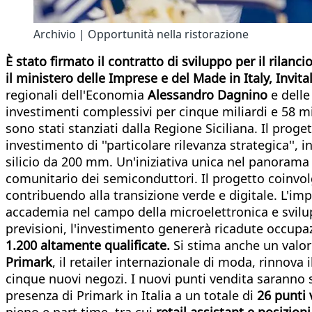
Archivio | Opportunità nella ristorazione
È stato firmato il contratto di sviluppo per il rilanc
il ministero delle Imprese e del Made in Italy, Invital
regionali dell'Economia
Alessandro Dagnino
e delle
investimenti complessivi per cinque miliardi e 58 mil
sono stati stanziati dalla Regione Siciliana. Il pro
investimento di ''particolare rilevanza strategica'',
silicio da 200 mm. Un'iniziativa unica nel panorama 
comunitario dei semiconduttori. Il progetto coinvolger
contribuendo alla transizione verde e digitale. L'imp
accademia nel campo della microelettronica e svilu
previsioni, l'investimento genererà ricadute occupaz
1.200 altamente qualificate.
Si stima anche un valore
Primark
, il retailer internazionale di moda, rinnova
cinque nuovi negozi. I nuovi punti vendita saranno 
presenza di Primark in Italia a un totale di
26 punti 
pieno e part time, tra cui
retail assistant e posizion