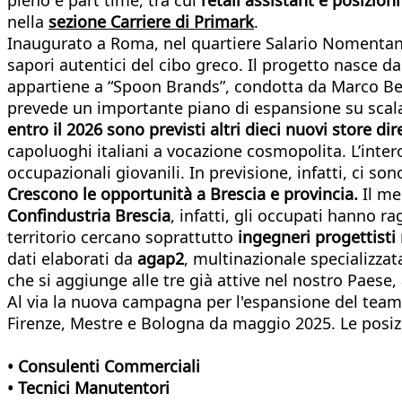
nella
sezione Carriere di Primark
.
Inaugurato a Roma, nel quartiere Salario Nomentan
sapori autentici del cibo greco. Il progetto nasce d
appartiene a “Spoon Brands”, condotta da Marco Beret
prevede un importante piano di espansione su scala
entro il 2026 sono previsti altri dieci nuovi store dir
capoluoghi italiani a vocazione cosmopolita. L’inter
occupazionali giovanili. In previsione, infatti, ci so
Crescono le opportunità a Brescia e provincia.
Il me
Confindustria Brescia
, infatti, gli occupati hanno 
territorio cercano soprattutto
ingegneri progettisti
dati elaborati da
agap2
, multinazionale specializzat
che si aggiunge alle tre già attive nel nostro Paese
Al via la nuova campagna per l'espansione del team
Firenze, Mestre e Bologna da maggio 2025. Le posiz
• Consulenti Commerciali
• Tecnici Manutentori