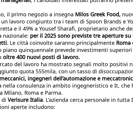
o, il primo negozio a insegna
Milos Greek Food,
nuovo
a un lavoro congiunto tra i team di Spoon Brands e You
ta e il 49% a Yousef Sharafi, proprietario anche dell
 nazionale:
per il 2025 sono previste tre aperture su
etti.
Le città coinvolte saranno principalmente
Roma 
o piano quinquennale prevede investimenti superiori a
no
oltre 400 nuovi posti di lavoro.
rcato del lavoro ha mostrato segnali molto positivi n
raggiunto quota 555mila, con un tasso di disoccupazio
 meccanici, ingegneri dell’automazione e meccatronici
a nella consulenza in ambito ingegneristico e It, che
, a Milano, Roma e Parma.
 di
Verisure Italia
. L'azienda cerca personale in tutta
ioni aperte includono: