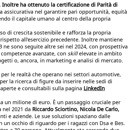
. Inoltre ha ottenuto
la certificazione di Parità di
assicurativa nel garantire pari opportunità, equità
endo il capitale umano al centro della propria
o di crescita sostenibile e rafforza la propria
 rispetto all’esercizio precedente. Inoltre mantiene
23 ne sono seguite altre sei nel 2024, con prospettiva
lle competenze avanzate, con
skill
elevate in ambito
ogetti o, ancora, in marketing e analisi di mercato.
 per le realtà che operano nei settori automotive,
 la ricerca di figure da inserire nelle sedi di
aperte e consultabili sulla pagina
LinkedIn
da un milione di euro. È un passaggio cruciale per
ta nel 2021 da
Riccardo Sciortino, Nicola De Carlo,
nti e aziende. Le sue soluzioni spaziano dalle
on un occhio di riguardo per i ragazzi con Dsa e Bes.
attro a 30 persone. Attualmente sta cercando due