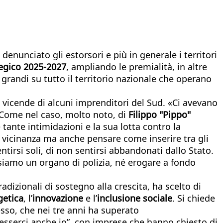
denunciato gli estorsori e più in generale i territori
egico 2025-2027
, ampliando le premialità, in altre
 grandi su tutto il territorio nazionale che operano
le vicende di alcuni imprenditori del Sud. «Ci avevano
. Come nel caso, molto noto, di
Filippo "Pippo"
 tante intimidazioni e la sua lotta contro la
e vicinanza ma anche pensare come inserire tra gli
tirsi soli, di non sentirsi abbandonati dallo Stato.
iamo un organo di polizia, né erogare a fondo
adizionali di sostegno alla crescita, ha scelto di
getica
, l’
innovazione
e l’
inclusione sociale
. Si chiede
esso, che nei tre anni ha superato
o esserci anche io”, con imprese che hanno chiesto di