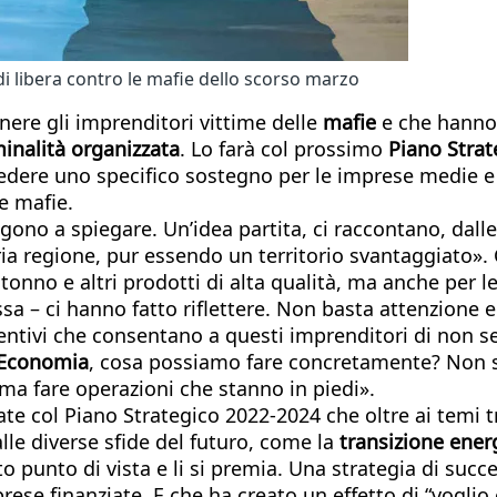
di libera contro le mafie dello scorso marzo
ere gli imprenditori vittime delle
mafie
e che hanno 
inalità organizzata
. Lo farà col prossimo
Piano Strat
prevedere uno specifico sostegno per le imprese medie e
le mafie.
tengono a spiegare. Un’idea partita, ci raccontano, dal
ria regione, pur essendo un territorio svantaggiato»
tonno e altri prodotti di alta qualità, ma anche per le
a – ci hanno fatto riflettere. Non basta attenzione 
ntivi che consentano a questi imprenditori di non sen
’Economia
, cosa possiamo fare concretamente? Non s
 ma fare operazioni che stanno in piedi».
te col Piano Strategico 2022-2024 che oltre ai temi tr
lle diverse sfide del futuro, come la
transizione ener
to punto di vista e li si premia. Una strategia di succ
rese finanziate. E che ha creato un effetto di “vogli