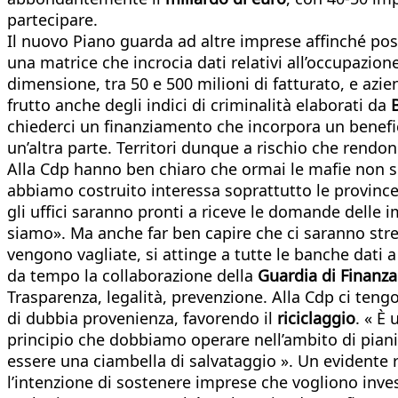
partecipare.
Il nuovo Piano guarda ad altre imprese affinché possa
una matrice che incrocia dati relativi all’occupazione
dimensione, tra 50 e 500 milioni di fatturato, e azi
frutto anche degli indici di criminalità elaborati da
chiederci un finanziamento che incorpora un benefic
un’altra parte. Territori dunque a rischio che rendo
Alla Cdp hanno ben chiaro che ormai le mafie non so
abbiamo costruito interessa soprattutto le provinc
gli uffici saranno pronti a riceve le domande delle 
siamo». Ma anche far ben capire che ci saranno strett
vengono vagliate, si attinge a tutte le banche dati 
da tempo la collaborazione della
Guardia di Finanza
Trasparenza, legalità, prevenzione. Alla Cdp ci teng
di dubbia provenienza, favorendo il
riciclaggio
. « È
principio che dobbiamo operare nell’ambito di piani
essere una ciambella di salvataggio ». Un evidente ri
l’intenzione di sostenere imprese che vogliono invest