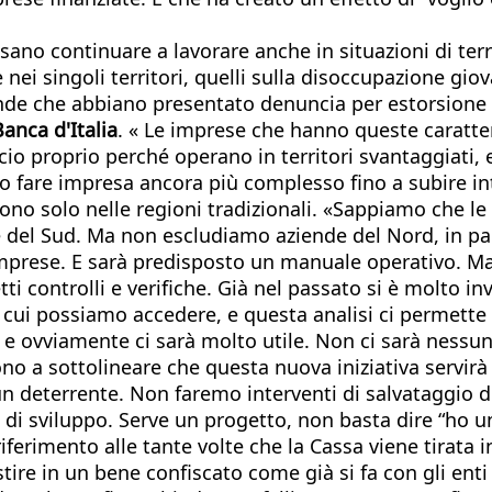
no continuare a lavorare anche in situazioni di terri
 nei singoli territori, quelli sulla disoccupazione gio
ende che abbiano presentato denuncia per estorsione o 
Banca d'Italia
. « Le imprese che hanno queste caratte
io proprio perché operano in territori svantaggiati,
no fare impresa ancora più complesso fino a subire in
no solo nelle regioni tradizionali. «Sappiamo che le 
e del Sud. Ma non escludiamo aziende del Nord, in p
imprese. E sarà predisposto un manuale operativo. Ma 
i controlli e verifiche. Già nel passato si è molto in
a cui possiamo accedere, e questa analisi ci permette 
e ovviamente ci sarà molto utile. Non ci sarà ness
ono a sottolineare che questa nuova iniziativa servirà
 un deterrente. Non faremo interventi di salvataggio d
 di sviluppo. Serve un progetto, non basta dire “ho 
ferimento alle tante volte che la Cassa viene tirata i
ire in un bene confiscato come già si fa con gli enti 