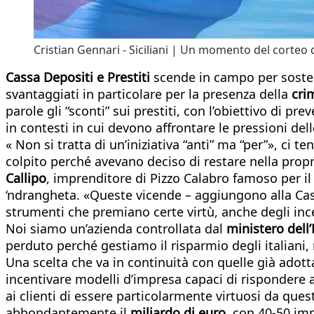
Cristian Gennari - Siciliani | Un momento del corteo 
Cassa Depositi e Prestiti
scende in campo per sosten
svantaggiati in particolare per la presenza della
crim
parole gli “sconti” sui prestiti, con l’obiettivo di 
in contesti in cui devono affrontare le pressioni del
« Non si tratta di un’iniziativa “anti” ma “per”», ci 
colpito perché avevano deciso di restare nella prop
Callipo
, imprenditore di Pizzo Calabro famoso per il 
‘ndrangheta. «Queste vicende – aggiungono alla Cass
strumenti che premiano certe virtù, anche degli ince
Noi siamo un’azienda controllata dal
ministero dell
perduto perché gestiamo il risparmio degli italiani,
Una scelta che va in continuità con quelle già adotta
incentivare modelli d’impresa capaci di rispondere a
ai clienti di essere particolarmente virtuosi da ques
abbondantemente il
miliardo di euro
, con 40-50 imp