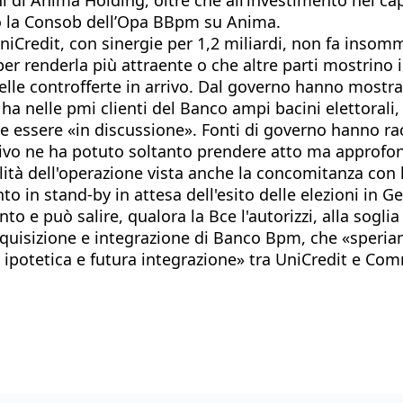
sso la Consob dell’Opa BBpm su Anima.
i UniCredit, con sinergie per 1,2 miliardi, non fa inso
er renderla più attraente o che altre parti mostrino i
elle controfferte in arrivo. Dal governo hanno mostrat
a nelle pmi clienti del Banco ampi bacini elettorali, 
eve essere «in discussione». Fonti di governo hanno r
cutivo ne ha potuto soltanto prendere atto ma approfo
nalità dell'operazione vista anche la concomitanza con l
 stand-by in attesa dell'esito delle elezioni in Germ
ento e può salire, qualora la Bce l'autorizzi, alla sogl
cquisizione e integrazione di Banco Bpm, che «speria
 ipotetica e futura integrazione» tra UniCredit e Comm