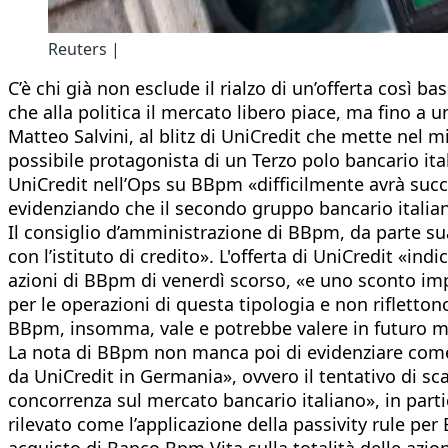
Reuters |
C’è chi già non esclude il rialzo di un’offerta così b
che alla politica il mercato libero piace, ma fino a u
Matteo Salvini, al blitz di UniCredit che mette nel
possibile protagonista di un Terzo polo bancario ital
UniCredit nell’Ops su BBpm «difficilmente avrà succ
evidenziando che il secondo gruppo bancario italian
Il consiglio d’amministrazione di BBpm, da parte su
con l’istituto di credito». L'offerta di UniCredit «in
azioni di BBpm di venerdì scorso, «e uno sconto implic
per le operazioni di questa tipologia e non riflettono
BBpm, insomma, vale e potrebbe valere in futuro mol
La nota di BBpm non manca poi di evidenziare come l’
da UniCredit in Germania», ovvero il tentativo di s
concorrenza sul mercato bancario italiano», in partic
rilevato come l’applicazione della passivity rule pe
acquisto di Banco Bpm Vita sulla totalità delle azion