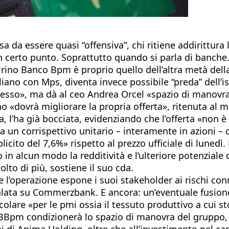
assa da essere quasi “offensiva”, chi ritiene addirittur
n certo punto. Soprattutto quando si parla di banche. S
 mirino Banco Bpm è proprio quello dell’altra metà d
iano con Mps, diventa invece possibile “preda” dell’is
esso», ma dà al ceo Andrea Orcel «spazio di manovra»
o «dovrà migliorare la propria offerta», ritenuta al
a, l’ha già bocciata, evidenziando che l’offerta «no
dica un corrispettivo unitario – interamente in azioni –
ito del 7,6%» rispetto al prezzo ufficiale di lunedì. P
 in alcun modo la redditività e l’ulteriore potenziale 
to di più, sostiene il suo cda.
operazione espone i suoi stakeholder ai rischi connes
calata su Commerzbank. E ancora: un’eventuale fusione
olare «per le pmi ossia il tessuto produttivo a cui st
r BBpm condizionerà lo spazio di manovra del gruppo, c
i di Anima Holding, oltre che all’investimento nel capi