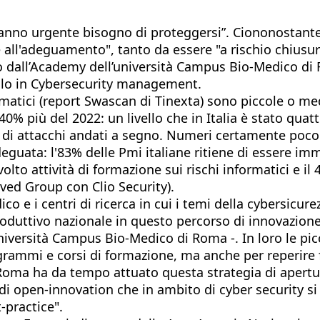
“hanno urgente bisogno di proteggersi”. Ciononostante
te all'adeguamento", tanto da essere "a rischio chiusu
so dall’Academy dell’università Campus Bio-Medico d
vello in Cybersecurity management.
ormatici (report Swascan di Tinexta) sono piccole o m
 40% più del 2022: un livello che in Italia è stato quat
e di attacchi andati a segno. Numeri certamente poco 
deguata: l'83% delle Pmi italiane ritiene di essere im
volto attività di formazione sui rischi informatici e i
ved Group con Clio Security).
o e i centri di ricerca in cui i temi della cybersicur
oduttivo nazionale in questo percorso di innovazione 
Università Campus Bio-Medico di Roma -. In loro le pi
rogrammi e corsi di formazione, ma anche per reperir
 Roma ha da tempo attuato questa strategia di apert
di open-innovation che in ambito di cyber security s
-practice".