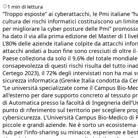
1 min di lettura
“Troppo esposte” ai cyberattacchi, le Pmi italiane 
cultura dei rischi informatici costituiscono un limi
per migliorare la cyber posture delle Pmi” promos
ha dato il via alla prima edizione del Master di I li
L’80% delle aziende italiane colpite da attacchi inf
attacchi andati a buon fine sono cresciuti di oltre il
Paese colleziona da solo il 9,6% del totale mondial
consapevolezza di questi rischi risulta del tutto ina
Certego 2023), il 72% degli intervistati non ha mai s
sicurezza informatica (Grenke Italia condotta da Cer
“Le università specializzate come il Campus Bio-Medic
all'esterno per dare supporto concreto al tessuto pr
di Automatica presso la facoltà di Ingegneria dell’
punto di riferimento sul territorio per scegliere p
cybersicurezza. L'Università Campus Bio-Medico di
piccole e grandi aziende. Ne è sorto un ecosistema 
hub per l'info-sharing su minacce, esperienze e best