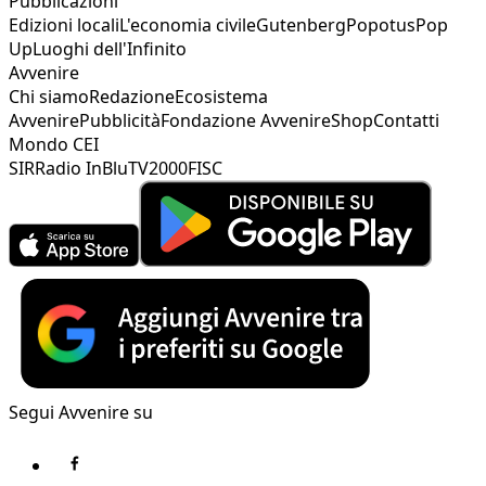
Pubblicazioni
Edizioni locali
L'economia civile
Gutenberg
Popotus
Pop
Up
Luoghi dell'Infinito
Avvenire
Chi siamo
Redazione
Ecosistema
Avvenire
Pubblicità
Fondazione Avvenire
Shop
Contatti
Mondo CEI
SIR
Radio InBlu
TV2000
FISC
Segui Avvenire su