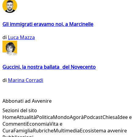
Gli immigrati eravamo noi, a Marcinelle
di
Luca Mazza
Guccini, la nostra ballata del Novecento
di
Marina Corradi
Abbonati ad Avvenire
Sezioni del sito
Home
Attualità
Politica
Mondo
Agorà
Podcast
Chiesa
Idee e
Commenti
Economia
Vita e
Cura
Famiglia
Rubriche
Multimedia
Ecosistema avvenire