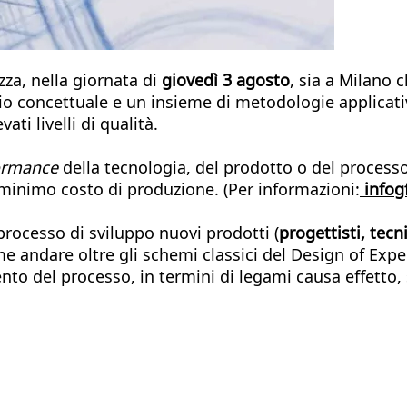
za, nella giornata di
giovedì 3 agosto
, sia a Milano 
io concettuale e un insieme di metodologie applicativ
ati livelli di qualità.
ormance
della tecnologia, del prodotto o del process
al minimo costo di produzione. (Per informazioni:
infog
l processo di sviluppo nuovi prodotti (
progettisti, tecn
ome andare oltre gli schemi classici del Design of Exp
o del processo, in termini di legami causa effetto, s