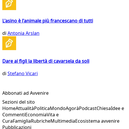
L'asino è l'animale più francescano di tutti
di
Antonia Arslan
Dare ai figli la libertà di cavarsela da soli
di
Stefano Vicari
Abbonati ad Avvenire
Sezioni del sito
Home
Attualità
Politica
Mondo
Agorà
Podcast
Chiesa
Idee e
Commenti
Economia
Vita e
Cura
Famiglia
Rubriche
Multimedia
Ecosistema avvenire
Pubblicazioni