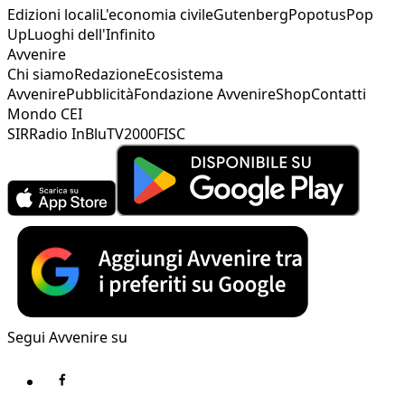
Edizioni locali
L'economia civile
Gutenberg
Popotus
Pop
Up
Luoghi dell'Infinito
Avvenire
Chi siamo
Redazione
Ecosistema
Avvenire
Pubblicità
Fondazione Avvenire
Shop
Contatti
Mondo CEI
SIR
Radio InBlu
TV2000
FISC
Segui Avvenire su