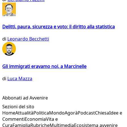
Delitti, paura, sicurezza e voto: il diritto alla statistica
di
Leonardo Becchetti
Gli immigrati eravamo noi, a Marcinelle
di
Luca Mazza
Abbonati ad Avvenire
Sezioni del sito
Home
Attualità
Politica
Mondo
Agorà
Podcast
Chiesa
Idee e
Commenti
Economia
Vita e
Cura
Famiglia
Rubriche
Multimedia
Ecosistema avvenire