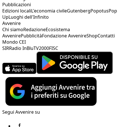
Pubblicazioni
Edizioni locali
L'economia civile
Gutenberg
Popotus
Pop
Up
Luoghi dell'Infinito
Avvenire
Chi siamo
Redazione
Ecosistema
Avvenire
Pubblicità
Fondazione Avvenire
Shop
Contatti
Mondo CEI
SIR
Radio InBlu
TV2000
FISC
Segui Avvenire su