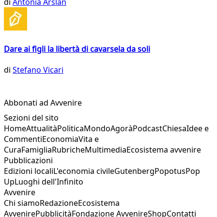
di
Antonia Arslan
Dare ai figli la libertà di cavarsela da soli
di
Stefano Vicari
Abbonati ad Avvenire
Sezioni del sito
Home
Attualità
Politica
Mondo
Agorà
Podcast
Chiesa
Idee e
Commenti
Economia
Vita e
Cura
Famiglia
Rubriche
Multimedia
Ecosistema avvenire
Pubblicazioni
Edizioni locali
L'economia civile
Gutenberg
Popotus
Pop
Up
Luoghi dell'Infinito
Avvenire
Chi siamo
Redazione
Ecosistema
Avvenire
Pubblicità
Fondazione Avvenire
Shop
Contatti